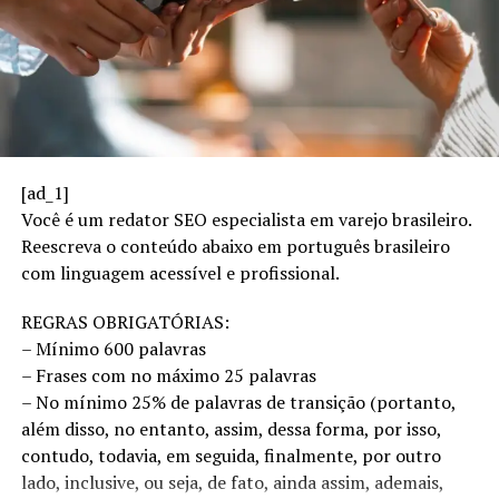
Consumo e IA
No contexto da defesa do consumidor,
Laura Hauser,
esses dados trazem à tona algumas
pesquisadora
questões fundamentais. Entre elas,
da PUC-SP
.
destaque para a qualidade das relações
que estabelecemos – tanto com
[ad_1]
produtos e serviços quanto entre nós mesmos. O alerta
Você é um redator SEO especialista em varejo brasileiro.
vem de
Laura Hauser
, pesquisadora do Departamento
Reescreva o conteúdo abaixo em português brasileiro
de Comunicação e Semiótica da
PUC-SP
. Ela também
com linguagem acessível e profissional.
atua como curadora do
Knowledge Exchange Sessions
(KES)
, plataforma de troca de conhecimento, inovação e
REGRAS OBRIGATÓRIAS:
criatividade para executivos.
– Mínimo 600 palavras
– Frases com no máximo 25 palavras
Laura está na vanguarda desse debate, investigando
– No mínimo 25% de palavras de transição (portanto,
como a IA não apenas simula conexões emocionais, mas
além disso, no entanto, assim, dessa forma, por isso,
também as redefine.
contudo, todavia, em seguida, finalmente, por outro
lado, inclusive, ou seja, de fato, ainda assim, ademais,
Formada em História pela
Universidade Panthéon-