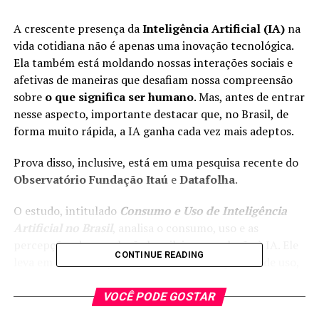
A crescente presença da
Inteligência Artificial (IA)
na
vida cotidiana não é apenas uma inovação tecnológica.
Ela também está moldando nossas interações sociais e
afetivas de maneiras que desafiam nossa compreensão
sobre
o que significa ser humano
. Mas, antes de entrar
nesse aspecto, importante destacar que, no Brasil, de
forma muito rápida, a IA ganha cada vez mais adeptos.
Prova disso, inclusive, está em uma pesquisa recente do
Observatório Fundação Itaú
e
Datafolha
.
O estudo, intitulado
Consumo e Uso de Inteligência
Artificial no Brasil
, analisa o consumo, uso e as
percepções da população brasileira em relação à IA. Ele
CONTINUE READING
leva em consideração aspectos como frequência de uso,
impactos no trabalho e na saúde mental. Bem como
expectativas sobre o futuro e as diferentes
VOCÊ PODE GOSTAR
interpretações entre grupos sociais.