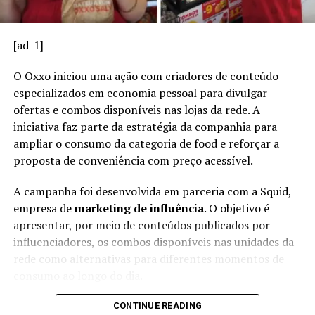
movimentação econômica local.
Conveniência;
Aumento das vendas por parcelamento.
Conteúdo técnico aborda varejo
[ad_1]
Desvantagens:
e legislação
O Oxxo iniciou uma ação com criadores de conteúdo
especializados em economia pessoal para divulgar
Taxas para o lojista;
A programação técnica do evento está distribuída em
ofertas e combos disponíveis nas lojas da rede. A
diferentes espaços temáticos. No palco SRE Expertise –
Prazo de recebimento (no crédito).
iniciativa faz parte da estratégia da companhia para
Varejo & Negócios, as atividades têm início às 15h com
ampliar o consumo da categoria de food e reforçar a
3. Transferências bancárias
um painel sobre a atuação da defesa do consumidor em
proposta de conveniência com preço acessível.
processos de fiscalização e denúncias.
Incluem TED, DOC (menos comum atualmente) e
A campanha foi desenvolvida em parceria com a Squid,
transferências diretas entre contas.
O debate contará com a participação do secretário
empresa de
marketing de influência
. O objetivo é
estadual de Defesa do Consumidor, Gutemberg Fonseca,
apresentar, por meio de conteúdos publicados por
Exemplo:
empresas B2B frequentemente utilizam
e da diretora de fiscalização do Procontur,
Elisa Freitas
.
influenciadores, os combos disponíveis nas unidades da
transferências para pagamentos de alto valor.
rede como alternativas para diferentes momentos de
Na sequência, o advogado tributarista
Mozarth
Vantagens:
consumo ao longo do dia.
Wierzchowski
apresenta uma palestra sobre os
impactos da reforma tributária nos supermercados. O
Nos materiais publicados, os criadores de conteúdo
Segurança;
CONTINUE READING
tema também será discutido em painel que reunirá