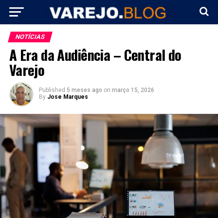
NOTÍCIAS
A Era da Audiência – Central do
Varejo
Published
5 meses ago
on
março 15, 2026
By
Jose Marques