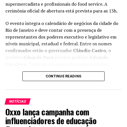
espécie, ou digitais, como cartões, transferências
financeira
supermercadista e profissionais do food service. A
eletrônicas e carteiras digitais.
cerimônia oficial de abertura está prevista para as 13h.
Principais tipos de meios de
O evento integra o calendário de negócios da cidade do
Rio de Janeiro e deve contar com a presença de
pagamento
representantes dos poderes executivo e legislativo em
níveis municipal, estadual e federal. Entre os nomes
1. Dinheiro em espécie
confirmados estão o governador
Cláudio Castro
, o
Apesar da digitalização, o dinheiro ainda é bastante
prefeito
Eduardo Paes
e o vice-prefeito
Eduardo
utilizado, especialmente em pequenos comércios e
Cavaliere
. Também são esperados parlamentares,
regiões com menor acesso bancário.
vereadores e gestores de áreas ligadas ao turismo e à
CONTINUE READING
defesa do consumidor.
Exemplo de mercado:
feiras livres e pequenos
estabelecimentos de bairro ainda dependem fortemente
Durante a solenidade, o presidente da ASSERJ
desse meio.
(Associação de Supermercados do Estado do Rio de
NOTÍCIAS
Janeiro),
Fábio Queiróz
, será empossado como
Oxxo lança campanha com
Vantagens:
presidente da ALAS para o biênio 2026-2027. A posse
marca a participação de lideranças brasileiras em
influenciadores de educação
Desvantagens:
entidades internacionais do setor.