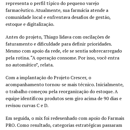
representa o perfil típico do pequeno varejo
farmacêutico. Atualmente, sua farmácia atende a
Perguntas Frequentes
comunidade local e enfrentava desafios de gestão,
estoque e digitalização.
Quem é Jack Ma?
Antes do projeto, Thiago lidava com oscilações de
Jack Ma é o fundador do Alibaba e símbolo de
faturamento e dificuldade para definir prioridades.
persistência.
Mesmo com apoio da rede, ele se sentia sobrecarregado
pela rotina. “A operação consome. Por isso, você entra
Ele sempre acreditou em si mesmo?
no automático”, relata.
Não. Muitas vezes, ele apenas não desistiu.
Com a implantação do Projeto Crescer, o
acompanhamento tornou-se mais técnico. Inicialmente,
Qual a maior lição dessa história?
o trabalho começou pela reorganização do estoque. A
equipe identificou produtos sem giro acima de 90 dias e
Continuar também é coragem.
revisou curvas C e D.
Por que essa história emociona tanto?
Em seguida, o mix foi redesenhado com apoio do Farmais
Porque todos já pensaram em parar.
PRO. Como resultado, categorias estratégicas passaram