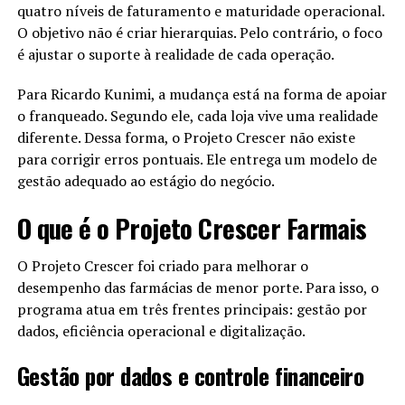
O Dia em Que Ele Viu o Que Ninguém
quatro níveis de faturamento e maturidade operacional.
O objetivo não é criar hierarquias. Pelo contrário, o foco
Via
é ajustar o suporte à realidade de cada operação.
Durante uma viagem aos Estados Unidos, Jack conheceu
Para Ricardo Kunimi, a mudança está na forma de apoiar
a internet.
o franqueado. Segundo ele, cada loja vive uma realidade
Curioso, pesquisou produtos chineses.
diferente. Dessa forma, o Projeto Crescer não existe
para corrigir erros pontuais. Ele entrega um modelo de
Nada apareceu.
gestão adequado ao estágio do negócio.
Nenhum resultado.
O que é o Projeto Crescer Farmais
Nenhuma presença.
Nesse vazio, ele enxergou futuro.
O Projeto Crescer foi criado para melhorar o
A China não existia online.
desempenho das farmácias de menor porte. Para isso, o
E alguém precisava mudar isso.
programa atua em três frentes principais: gestão por
dados, eficiência operacional e digitalização.
Alibaba: Continuar Mesmo Sem
Gestão por dados e controle financeiro
Aplausos