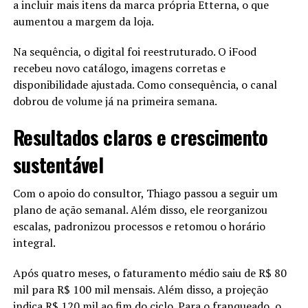
a incluir mais itens da marca própria Etterna, o que
Imagem de divulgação
aumentou a margem da loja.
Por: José Marques
Na sequência, o digital foi reestruturado. O iFood
recebeu novo catálogo, imagens corretas e
disponibilidade ajustada. Como consequência, o canal
dobrou de volume já na primeira semana.
Resultados claros e crescimento
sustentável
Com o apoio do consultor, Thiago passou a seguir um
plano de ação semanal. Além disso, ele reorganizou
escalas, padronizou processos e retomou o horário
integral.
Após quatro meses, o faturamento médio saiu de R$ 80
mil para R$ 100 mil mensais. Além disso, a projeção
indica R$ 120 mil ao fim do ciclo. Para o franqueado, o