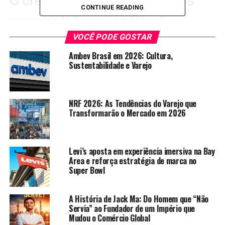
O crescimento acelerado dos
CONTINUE READING
carros elétricos no Brasil
VOCÊ PODE GOSTAR
O mercado de carros elétricos no Brasil apresentou
crescimento expressivo em 2025.
Ambev Brasil em 2026: Cultura,
Sustentabilidade e Varejo
Segundo dados da ABVE, as vendas de veículos
eletrificados superaram 220 mil unidades no ano.
Além disso, esse avanço ocorreu em ritmo muito
NRF 2026: As Tendências do Varejo que
superior ao dos veículos tradicionais.
Transformarão o Mercado em 2026
Como resultado, o varejo automotivo ganhou novo
protagonismo no debate sobre inovação e
sustentabilidade.
Levi’s aposta em experiência imersiva na Bay
Area e reforça estratégia de marca no
Super Bowl
Enquanto isso, o consumidor brasileiro passou a
considerar fatores como economia de combustível e
menor impacto ambiental.
A História de Jack Ma: Do Homem que “Não
Dessa forma, a decisão de compra tornou-se mais
Servia” ao Fundador de um Império que
Mudou o Comércio Global
racional e conectada a valores de longo prazo.