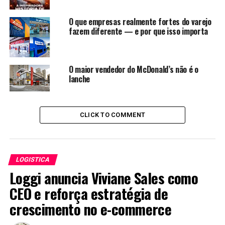
O que empresas realmente fortes do varejo
Novas marcas impulsionam o
fazem diferente — e por que isso importa
varejo automotivo
A chegada de novas montadoras estrangeiras
O maior vendedor do McDonald’s não é o
lanche
intensificou a transformação do setor.
Especialmente marcas chinesas ampliaram a oferta de
carros elétricos no Brasil.
CLICK TO COMMENT
BYD lidera a mudança no varejo
A BYD destacou-se rapidamente no varejo brasileiro.
Além disso, a marca entrou no ranking das mais
LOGISTICA
vendidas do país em diversos meses.
Loggi anuncia Viviane Sales como
CEO e reforça estratégia de
Como consequência, concessionárias passaram a investir
crescimento no e-commerce
mais em experiência de compra e pós-venda.
Portanto, o varejo deixou de focar apenas no preço e