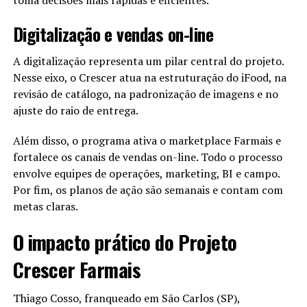
toma decisões mais rápidas e eficientes.
A história de Jack Ma não fala apenas de sucesso.
Ela fala de resistência.
Digitalização e vendas on-line
Fala de continuar quando ninguém olha.
A digitalização representa um pilar central do projeto.
Fala de insistir quando dói.
Nesse eixo, o Crescer atua na estruturação do iFood, na
revisão de catálogo, na padronização de imagens e no
Quem continua aprende.
ajuste do raio de entrega.
Quem aprende evolui.
Quem evolui transforma realidades.
Além disso, o programa ativa o marketplace Farmais e
A Filosofia por Trás da História de
fortalece os canais de vendas on-line. Todo o processo
envolve equipes de operações, marketing, BI e campo.
Jack Ma
Por fim, os planos de ação são semanais e contam com
metas claras.
Jack Ma sempre repetiu uma ideia central.
O impacto prático do Projeto
“Se você não desistir, ainda tem uma chance.”
Crescer Farmais
Essa filosofia explica sua trajetória.
Mais do que números, fala de resistência emocional.
Thiago Cosso, franqueado em São Carlos (SP),
Portanto, persistir foi uma necessidade.