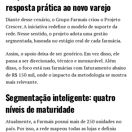
Desistir seria aceitar a versão dos outros.
resposta prática ao novo varejo
crescimento sustentável.
O Período Invisível de Um Professor
Diante desse cenário, o Grupo Farmais criou o Projeto
✍️ Por:
Maytê Lopes
Crescer. A iniciativa redefine o modelo de suporte da
Pobre
rede. Nesse sentido, o projeto adota uma gestão
segmentada, baseada no estágio real de cada farmácia.
Sem opções, Jack virou professor.
Seu salário era de doze dólares por mês.
Assim, o apoio deixa de ser genérico. Em vez disso, ele
passa a ser direcionado, técnico e mensurável. Além
Enquanto amigos prosperavam, ele observava em
disso, o foco está nas farmácias com faturamento abaixo
silêncio.
de R$ 150 mil, onde o impacto da metodologia se mostra
Sentia dúvida.
mais relevante.
Sentia medo.
Segmentação inteligente: quatro
Mas também sentia disciplina.
níveis de maturidade
Esse período o fortaleceu por dentro.
Crescer, às vezes, acontece no escuro.
Atualmente, a Farmais possui mais de 250 unidades no
país. Por isso, a rede mapeou todas as lojas e definiu