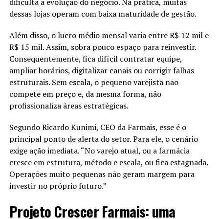
dificulta a evolução do negócio. Na prática, muitas
Quem é a nova CEO da Loggi?
Até o KFC disse não.
dessas lojas operam com baixa maturidade de gestão.
Entre vinte e quatro candidatos, só ele ficou de fora.
A nova CEO da Loggi é Viviane Sales, executiva com
Além disso, o lucro médio mensal varia entre R$ 12 mil e
Ouvir “você não serve” dói.
experiência em tecnologia, finanças e gestão.
R$ 15 mil. Assim, sobra pouco espaço para reinvestir.
Mesmo assim, ele voltou a tentar.
Quando Viviane Sales assume o cargo?
Consequentemente, fica difícil contratar equipe,
Portanto, não deixou a dor decidir por ele.
ampliar horários, digitalizar canais ou corrigir falhas
Ela assume oficialmente a posição em janeiro de 2026.
estruturais. Sem escala, o pequeno varejista não
Dez Nãos de Harvard e Uma Decisão
compete em preço e, da mesma forma, não
Quem liderava a Loggi antes da
profissionaliza áreas estratégicas.
Interna
transição?
Segundo Ricardo Kunimi, CEO da Farmais, esse é o
Jack Ma tentou entrar em Harvard dez vezes.
principal ponto de alerta do setor. Para ele, o cenário
Thibaud Lecuyer esteve à frente da empresa por seis
Recebeu dez respostas negativas.
exige ação imediata. “No varejo atual, ou a farmácia
anos.
cresce em estrutura, método e escala, ou fica estagnada.
Cada não machucava.
Quais são os focos estratégicos da nova
Operações muito pequenas não geram margem para
Cada tentativa exigia mais coragem.
investir no próprio futuro.”
CEO da Loggi?
Ainda assim, ele insistiu.
Projeto Crescer Farmais: uma
Porque entendeu algo profundo.
PMEs, inovação logística, eficiência operacional e