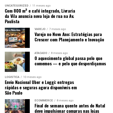
UNCATEGORIZED
11 meses ago
Com 800 m² e café integrado, Livraria
da Vila anuncia nova loja de rua na Av.
Paulista
VAREJO
7 meses ago
Varejo no Novo Ano: Estratégias para
Crescer com Planejamento e Inovação
ATACADO
8 meses ago
O aquecimento global passa pelo que
comemos — e pelo que desperdiçamos
LOGISTICA
10 meses ago
Envio Nacional Uber e Loggi: entregas
rápidas e seguras agora disponíveis em
São Paulo
ECOMMERCE
8 meses ago
Final de semana quente antes do Natal
deve impulsionar compras nas lojas