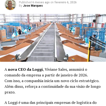
passou a priorizar valor percebido.
Published
6 meses ago
on
fevereiro 6, 2026
By
Jose Marques
Outras montadoras ampliam a
concorrência
Além da BYD, marcas como GAC, Leapmotor e parcerias
entre Renault e Geely avançaram no mercado.
Assim, o consumidor passou a ter mais opções e
melhores condições comerciais.
Consequentemente, o varejo ganhou escala, diversidade
e maior poder de negociação.
A
nova CEO da Loggi
, Viviane Sales, assumirá o
Isso fortaleceu todo o ecossistema automotivo nacional.
comando da empresa a partir de janeiro de 2026.
Com isso, a companhia inicia um novo ciclo estratégico.
Impactos diretos no varejo e no
Além disso, reforça a continuidade da sua visão de longo
prazo.
comportamento do consumidor
A Loggi é uma das principais empresas de logística do
O avanço dos carros elétricos no Brasil impactou