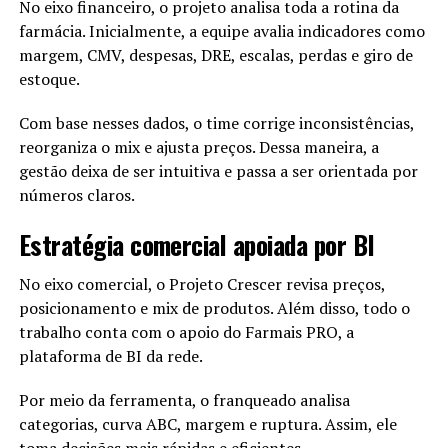
No eixo financeiro, o projeto analisa toda a rotina da
farmácia. Inicialmente, a equipe avalia indicadores como
Em 1999, Jack Ma criou o Alibaba.
margem, CMV, despesas, DRE, escalas, perdas e giro de
Poucos acreditaram.
estoque.
Ele não tentou ser gigante.
Com base nesses dados, o time corrige inconsistências,
Tentou ser útil.
reorganiza o mix e ajusta preços. Dessa maneira, a
Ajudou pequenos vendedores.
gestão deixa de ser intuitiva e passa a ser orientada por
Apoiou quem também era ignorado.
números claros.
Estratégia comercial apoiada por BI
Com o tempo, o crescimento veio.
Depois, o reconhecimento.
No eixo comercial, o Projeto Crescer revisa preços,
Mas tudo começou com insistência.
posicionamento e mix de produtos. Além disso, todo o
trabalho conta com o apoio do Farmais PRO, a
plataforma de BI da rede.
O Que a História de Jack Ma
Realmente Ensina
Por meio da ferramenta, o franqueado analisa
categorias, curva ABC, margem e ruptura. Assim, ele