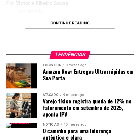
Por:
Victoria Ribeiro Souza
Economidia
Revisão de texto: José Marques
CONTINUE READING
TENDÊNCIAS
LOGISTICA
8 meses ago
Amazon Now: Entregas Ultrarrápidas em
Sua Porta
ATACADO
9 meses ago
Varejo físico registra queda de 12% no
faturamento em setembro de 2025,
aponta IPV
NOTÍCIAS
10 meses ago
O caminho para uma liderança
autêntica e clara