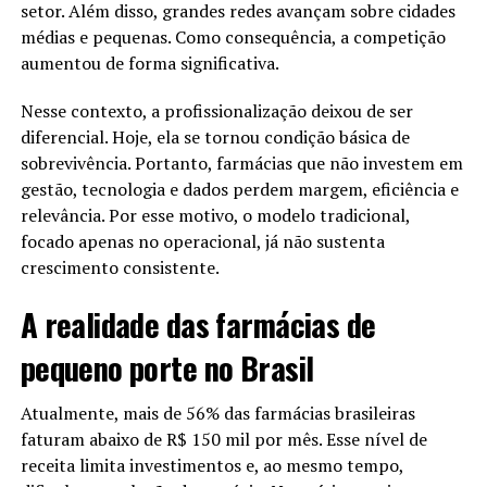
atuação junto a grandes clientes corporativos.
setor. Além disso, grandes redes avançam sobre cidades
A universidade não era famosa.
Entre eles, marketplaces e empresas de diversos setores.
médias e pequenas. Como consequência, a competição
Ninguém se impressionava com aquele diploma.
aumentou de forma significativa.
Além disso, a Loggi mantém a ambição de liderar o
No entanto, ele aprendeu algo essencial.
mercado de entregas leves.
Nesse contexto, a profissionalização deixou de ser
Continuar sem reconhecimento também é força.
Consequentemente, busca se consolidar como
diferencial. Hoje, ela se tornou condição básica de
Assim, ele seguiu.
referência logística para o e-commerce.
sobrevivência. Portanto, farmácias que não investem em
gestão, tecnologia e dados perdem margem, eficiência e
Rejeições Que Machucam Mais do
Fundada em 2013, a empresa iniciou operações com
relevância. Por esse motivo, o modelo tradicional,
entregas urbanas rápidas.
Que Parecem
focado apenas no operacional, já não sustenta
Desde então, expandiu sua atuação para todo o
crescimento consistente.
território nacional.
Depois de formado, Jack buscou emprego.
Hoje, conecta o Brasil com soluções logísticas simples,
A realidade das farmácias de
Foi rejeitado uma vez.
acessíveis e tecnológicas.
Depois outra.
pequeno porte no Brasil
Depois outra.
FAQ – Perguntas frequentes sobre a
Atualmente, mais de 56% das farmácias brasileiras
Mais de trinta recusas.
faturam abaixo de R$ 150 mil por mês. Esse nível de
nova CEO da Loggi
Nenhuma oportunidade.
receita limita investimentos e, ao mesmo tempo,