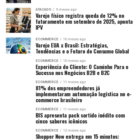
ATACADO
9 meses ago
Varejo físico registra queda de 12% no
faturamento em setembro de 2025, aponta
IPV
ECOMMERCE
10 meses ago
Varejo EUA x Brasil: Estratégias,
Tendências e o Futuro do Consumo Global
ECOMMERCE
10 meses ago
Experiência do Cliente: O Caminho Para o
Sucesso nos Negócios B2B e B2C
ECOMMERCE
11 meses ago
81% dos empreendedores já
implementaram automação logística no e-
commerce brasileiro
ECOMMERCE
11 meses ago
BIS apresenta pack sortido inédito com
cinco sabores icônicos
ECOMMERCE
12 meses ago
Shopper Now entrega em 15 minutos: