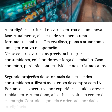
profissionaliza áreas estratégicas.
Mais de trinta recusas.
Segundo Ricardo Kunimi, CEO da Farmais, esse é o
Nenhuma oportunidade.
principal ponto de alerta do setor. Para ele, o cenário
exige ação imediata. “No varejo atual, ou a farmácia
Até o KFC disse não.
A inteligência artificial no varejo entrou em uma nova
cresce em estrutura, método e escala, ou fica estagnada.
Entre vinte e quatro candidatos, só ele ficou de fora.
fase. Atualmente, ela deixa de ser apenas uma
Operações muito pequenas não geram margem para
ferramenta analítica. Em vez disso, passa a atuar como
investir no próprio futuro.”
Ouvir “você não serve” dói.
um agente ativo na operação.
Mesmo assim, ele voltou a tentar.
Projeto Crescer Farmais: uma
Nesse cenário, varejistas precisam integrar
Portanto, não deixou a dor decidir por ele.
consumidores, colaboradores e força de trabalho. Caso
resposta prática ao novo varejo
contrário, perderão competitividade nos próximos anos.
Dez Nãos de Harvard e Uma Decisão
Diante desse cenário, o Grupo Farmais criou o Projeto
Segundo projeções do setor, mais da metade dos
Interna
Crescer. A iniciativa redefine o modelo de suporte da
consumidores utilizará assistentes de compra com IA.
rede. Nesse sentido, o projeto adota uma gestão
Portanto, a expectativa por experiências fluidas cresce
Jack Ma tentou entrar em Harvard dez vezes.
segmentada, baseada no estágio real de cada farmácia.
rapidamente. Além disso, a loja física volta ao centro da
Recebeu dez respostas negativas.
estratégia. Contudo, agora ela é orientada por dados e
Assim, o apoio deixa de ser genérico. Em vez disso, ele
inteligência.
Cada não machucava.
passa a ser direcionado, técnico e mensurável. Além