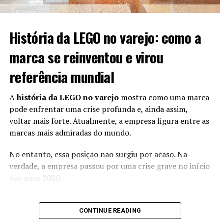
passeio ainda mais atrativo para as famílias”, afirma
Glauco Humai, presidente da Abrasce.
História da LEGO no varejo: como a
O levantamento foi realizado entre os dias 21 e 29 de
marca se reinventou e virou
julho com objetivo de entender as expectativas de fluxo
de visitantes, vendas, tíquete médio e ações
referência mundial
promocionais para o período de 1º a 10 de agosto.
A
história da LEGO no varejo
mostra como uma marca
Com informações de Estadão Conteúdo (Crisley
pode enfrentar uma crise profunda e, ainda assim,
Santana).
voltar mais forte. Atualmente, a empresa figura entre as
Imagem: Envato
marcas mais admiradas do mundo.
No entanto, essa posição não surgiu por acaso. Na
RELATED TOPICS:
verdade, a empresa passou por uma crise grave no início
UP NEXT
dos anos 2000.
Pague Menos lucra R$ 60,2 milhões no 2º trimestre,
alta anual de 36%
Naquela época, as vendas caíram de forma preocupante.
DON'T MISS
Além disso, a marca começou a perder relevância entre
CONTINUE READING
Tania Bulhões inaugura gazebo no Shopping Ibirapuera