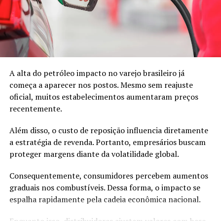
produção.
Além disso, muitos produtos ficaram complexos demais
para o público infantil.
Como resultado, a empresa perdeu foco. Ao mesmo
tempo, os consumidores começaram a migrar para jogos
A alta do petróleo impacto no varejo brasileiro já
eletrônicos.
começa a aparecer nos postos. Mesmo sem reajuste
oficial, muitos estabelecimentos aumentaram preços
Consequentemente, a marca registrou um grande
recentemente.
prejuízo em 2003.
Além disso, o custo de reposição influencia diretamente
Nesse momento crítico, a liderança da empresa decidiu
a estratégia de revenda. Portanto, empresários buscam
agir com rapidez.
proteger margens diante da volatilidade global.
A estratégia que salvou a empresa
Consequentemente, consumidores percebem aumentos
graduais nos combustíveis. Dessa forma, o impacto se
espalha rapidamente pela cadeia econômica nacional.
Primeiramente, a empresa decidiu voltar às suas origens.
Ou seja, voltou a focar nos blocos de montar que
Enquanto isso, distribuidoras ajustam valores com base