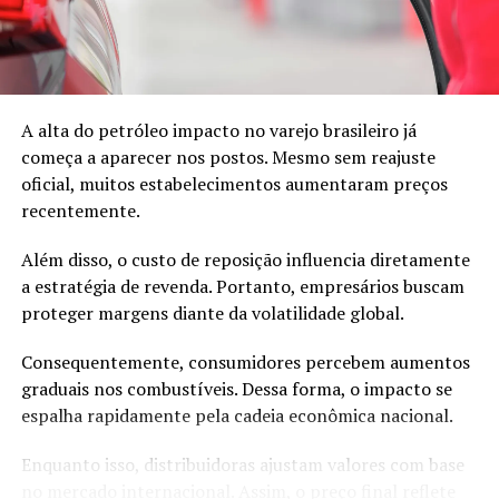
Além disso, muitos produtos ficaram complexos demais
para o público infantil.
Como resultado, a empresa perdeu foco. Ao mesmo
tempo, os consumidores começaram a migrar para jogos
A alta do petróleo impacto no varejo brasileiro já
eletrônicos.
começa a aparecer nos postos. Mesmo sem reajuste
oficial, muitos estabelecimentos aumentaram preços
Consequentemente, a marca registrou um grande
recentemente.
prejuízo em 2003.
Além disso, o custo de reposição influencia diretamente
Nesse momento crítico, a liderança da empresa decidiu
a estratégia de revenda. Portanto, empresários buscam
agir com rapidez.
proteger margens diante da volatilidade global.
A estratégia que salvou a empresa
Consequentemente, consumidores percebem aumentos
graduais nos combustíveis. Dessa forma, o impacto se
espalha rapidamente pela cadeia econômica nacional.
Primeiramente, a empresa decidiu voltar às suas origens.
Ou seja, voltou a focar nos blocos de montar que
Enquanto isso, distribuidoras ajustam valores com base
tornaram a marca famosa.
no mercado internacional. Assim, o preço final reflete