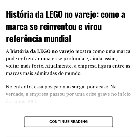
História da LEGO no varejo: como a
marca se reinventou e virou
referência mundial
A
história da LEGO no varejo
mostra como uma marca
pode enfrentar uma crise profunda e, ainda assim,
voltar mais forte. Atualmente, a empresa figura entre as
marcas mais admiradas do mundo.
No entanto, essa posição não surgiu por acaso. Na
verdade, a empresa passou por uma crise grave no início
dos anos 2000.
Naquela época, as vendas caíram de forma preocupante.
Além disso, a marca começou a perder relevância entre
CONTINUE READING
crianças e jovens.