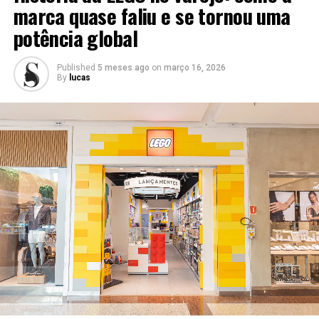
marca quase faliu e se tornou uma
potência global
RELATED TOPICS:
UP NEXT
Vendas nos shoppings devem crescer 2,2% no Dia dos
Published
5 meses ago
on
março 16, 2026
By
lucas
Pais, aponta pesquisa da Abrasce
DON'T MISS
Shoppings se transformam em espaço de pausa e lazer