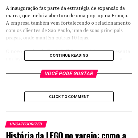
A inauguração faz parte da estratégia de expansão da
marca, que inclui a abertura de uma pop-up na França.
A empresa também vem fortalecendo o relacionamento
com os clientes de São Paulo, uma de suas principais
praças, onde mantém outras 10 lojas.
O novo gazebo da Tania Bulhões tem 24 m² e apresenta
CONTINUE READING
um layout contemporâneo. Com esse novo espaço, a
marca busca se aproximar de seus clientes e potenciais
consumidores.
VOCÊ PODE GOSTAR
Atualmente, a Tania Bulhões conta com outros quatro
gazebos nos shoppings Villa Lobos, Center Norte,
CLICK TO COMMENT
Morumbi e São Caetano, além de seis lojas que oferecem
produtos de perfumaria e decoração.
Imagem: Reprodução/Instagram
UNCATEGORIZED
História da LEGO no varejo: como a