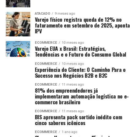
ATACADO
9 meses ago
Varejo físico registra queda de 12% no
faturamento em setembro de 2025, aponta
IPV
ECOMMERCE
10 meses ago
Varejo EUA x Brasil: Estratégias,
Tendências e o Futuro do Consumo Global
ECOMMERCE
10 meses ago
Experiência do Cliente: O Caminho Para o
Sucesso nos Negócios B2B e B2C
ECOMMERCE
11 meses ago
81% dos empreendedores já
implementaram automação logística no e-
commerce brasileiro
ECOMMERCE
11 meses ago
BIS apresenta pack sortido inédito com
cinco sabores icônicos
ECOMMERCE
1 ano ago