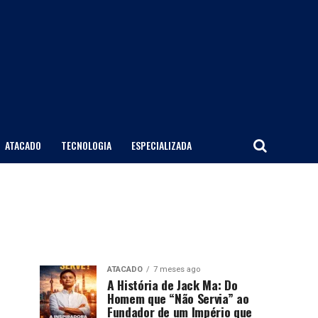
ATACADO
TECNOLOGIA
ESPECIALIZADA
ATACADO
7 meses ago
A História de Jack Ma: Do
Homem que “Não Servia” ao
Fundador de um Império que