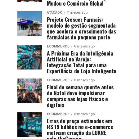
Mudou o Comércio Global
ATACADO
7 meses ago
Projeto Crescer Farmais:
modelo de gestão segmentada
que acelera o crescimento das
farmácias de pequeno porte
ECOMMERCE
8 meses ago
A Próxima Era da Inteligência
Artificial no Varejo:
Integração Total para uma
Experiência de Loja Inteligente
ECOMMERCE
8 meses ago
Final de semana quente antes
do Natal deve impulsionar
compras nas lojas físicas e
digitais
ECOMMERCE
8 meses ago
Erros de preço estimados em
R$ 19 bilhões no e-commerce
motivam criação da LUKRE
pelo theGarage