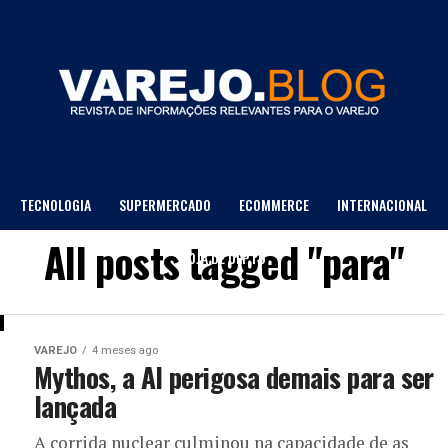
TECNOLOGIA
SUPERMERCADO
ECOMMERCE
INTERNACIONAL
All posts tagged "para"
LOJA DE DEPTO
VAREJO
4 meses ago
Mythos, a AI perigosa demais para ser
lançada
A corrida nuclear culminou na capacidade de as