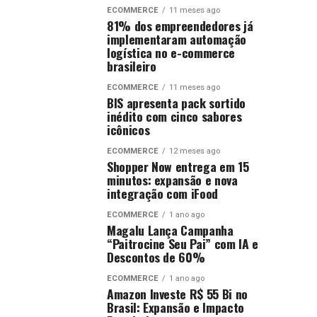
ECOMMERCE
11 meses ago
81% dos empreendedores já
implementaram automação
logística no e-commerce
brasileiro
ECOMMERCE
11 meses ago
BIS apresenta pack sortido
inédito com cinco sabores
icônicos
ECOMMERCE
12 meses ago
Shopper Now entrega em 15
minutos: expansão e nova
integração com iFood
ECOMMERCE
1 ano ago
Magalu Lança Campanha
“Paitrocine Seu Pai” com IA e
Descontos de 60%
ECOMMERCE
1 ano ago
Amazon Investe R$ 55 Bi no
Brasil: Expansão e Impacto