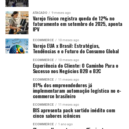
ATACADO
9 meses ago
Varejo físico registra queda de 12% no
faturamento em setembro de 2025, aponta
IPV
ECOMMERCE
10 meses ago
Varejo EUA x Brasil: Estratégias,
Tendências e o Futuro do Consumo Global
ECOMMERCE
10 meses ago
Experiência do Cliente: O Caminho Para o
Sucesso nos Negócios B2B e B2C
ECOMMERCE
11 meses ago
81% dos empreendedores já
implementaram automação logística no e-
commerce brasileiro
ECOMMERCE
11 meses ago
BIS apresenta pack sortido inédito com
cinco sabores icônicos
ECOMMERCE
1 ano ago