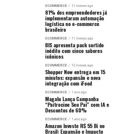
ECOMMERCE
11 meses ago
81% dos empreendedores já
implementaram automação
logística no e-commerce
brasileiro
ECOMMERCE
11 meses ago
BIS apresenta pack sortido
inédito com cinco sabores
icônicos
ECOMMERCE
12 meses ago
Shopper Now entrega em 15
minutos: expansão e nova
integração com iFood
ECOMMERCE
1 ano ago
Magalu Lança Campanha
“Paitrocine Seu Pai” com IA e
Descontos de 60%
ECOMMERCE
1 ano ago
Amazon Investe R$ 55 Bi no
Brasil: Expansão e Impacto