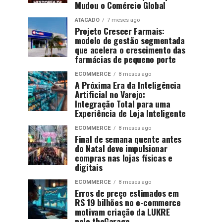
Mudou o Comércio Global
ATACADO
7 meses ago
Projeto Crescer Farmais:
modelo de gestão segmentada
que acelera o crescimento das
farmácias de pequeno porte
ECOMMERCE
8 meses ago
A Próxima Era da Inteligência
Artificial no Varejo:
Integração Total para uma
Experiência de Loja Inteligente
ECOMMERCE
8 meses ago
Final de semana quente antes
do Natal deve impulsionar
compras nas lojas físicas e
digitais
ECOMMERCE
8 meses ago
Erros de preço estimados em
R$ 19 bilhões no e-commerce
motivam criação da LUKRE
pelo theGarage