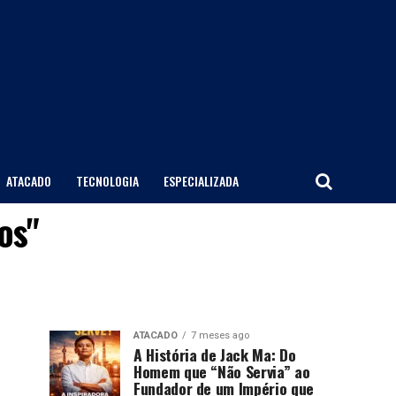
ATACADO
TECNOLOGIA
ESPECIALIZADA
os"
ATACADO
7 meses ago
A História de Jack Ma: Do
Homem que “Não Servia” ao
Fundador de um Império que