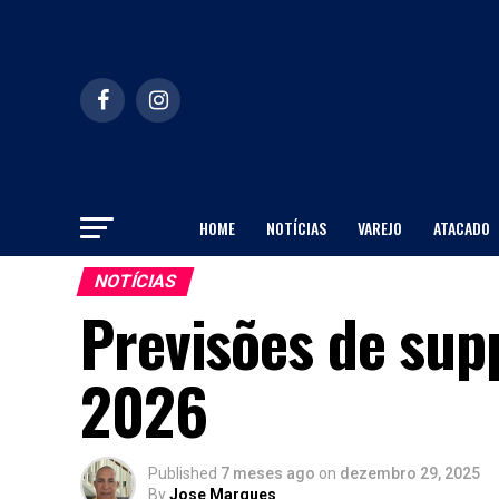
HOME
NOTÍCIAS
VAREJO
ATACADO
NOTÍCIAS
Previsões de supp
2026
Published
7 meses ago
on
dezembro 29, 2025
By
Jose Marques