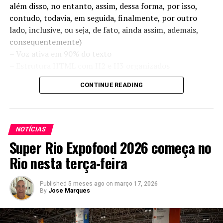
além disso, no entanto, assim, dessa forma, por isso,
contudo, todavia, em seguida, finalmente, por outro
lado, inclusive, ou seja, de fato, ainda assim, ademais,
consequentemente)
– Voz ativa em 90% do texto
– Estrutura HTML com H2 e H3 organizados
– Palavra-chave repetida estrategicamente
CONTINUE READING
– Seção FAQ no final com exatamente 4 perguntas e
respostas sobre o tema
Conteúdo original:
NOTÍCIAS
Super Rio Expofood 2026 começa no
Os
meios de pagamento
são parte essencial de
qualquer operação comercial, seja no varejo físico, e-
Rio nesta terça-feira
commerce ou prestação de serviços. Com a digitalização
acelerada e a mudança no comportamento do
Published
5 meses ago
on
março 17, 2026
By
Jose Marques
consumidor, oferecer opções variadas e eficientes deixou
de ser diferencial e passou a ser uma necessidade
estratégica.