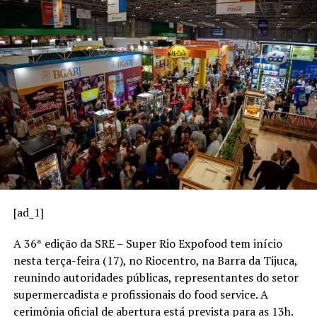
Neste artigo da Central do Varejo, você vai entender o
que são meios de pagamento, quais são os principais
tipos, como escolher os melhores para o seu negócio e
quais tendências estão moldando o futuro desse setor.
O que são meios de
pagamento?
Meios de pagamento são os instrumentos ou sistemas
utilizados para transferir valores entre comprador e
vendedor em uma transação comercial. Eles viabilizam a
[ad_1]
conclusão da compra de forma segura, rápida e
conveniente.
A 36ª edição da SRE – Super Rio Expofood tem início
nesta terça-feira (17), no Riocentro, na Barra da Tijuca,
Esses meios podem ser físicos, como dinheiro em
reunindo autoridades públicas, representantes do setor
espécie, ou digitais, como cartões, transferências
supermercadista e profissionais do food service. A
eletrônicas e carteiras digitais.
cerimônia oficial de abertura está prevista para as 13h.