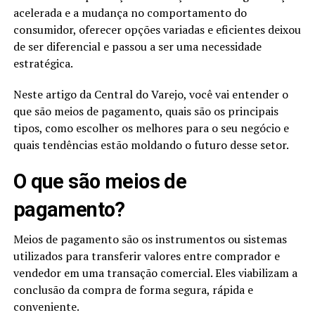
acelerada e a mudança no comportamento do
UP NEXT
Burger King Lança Promoção do Dia dos Namorados
consumidor, oferecer opções variadas e eficientes deixou
para “Corno” com Muito Sabor e Ironia
de ser diferencial e passou a ser uma necessidade
estratégica.
DON'T MISS
A Beleza Tóxica: O Impacto Oculto dos Cosméticos da
L’Oréal
Neste artigo da Central do Varejo, você vai entender o
que são meios de pagamento, quais são os principais
tipos, como escolher os melhores para o seu negócio e
quais tendências estão moldando o futuro desse setor.
O que são meios de
pagamento?
Meios de pagamento são os instrumentos ou sistemas
utilizados para transferir valores entre comprador e
vendedor em uma transação comercial. Eles viabilizam a
conclusão da compra de forma segura, rápida e
conveniente.