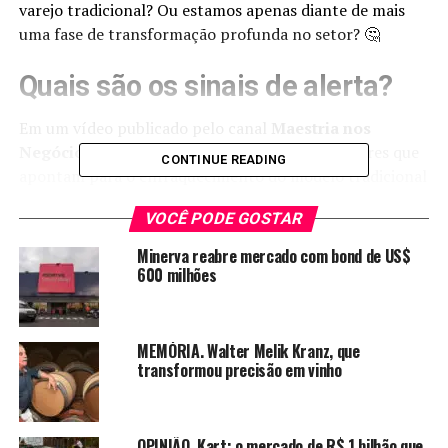
varejo tradicional? Ou estamos apenas diante de mais
uma fase de transformação profunda no setor? 🤔
Quais são os sinais de alerta?
Em um vídeo publicado pelo canal
Maestria nos
Negócios
, o apresentador destaca diversos fatores que
CONTINUE READING
apontam para o enfraquecimento do modelo tradicional
de varejo. Entre eles:
VOCÊ PODE GOSTAR
➡️
Quedas expressivas nas ações
de empresas como
Minerva reabre mercado com bond de US$
Magalu, que antes eram vistas como modelos de
600 milhões
modernização.
➡️
Fechamento de lojas físicas
, especialmente da
MEMÓRIA. Walter Melik Kranz, que
Polishop, que reduziu drasticamente sua presença nos
transformou precisão em vinho
shoppings.
➡️
Crescimento da competição
com marketplaces
OPINIÃO. Kart: o mercado de R$ 1 bilhão que