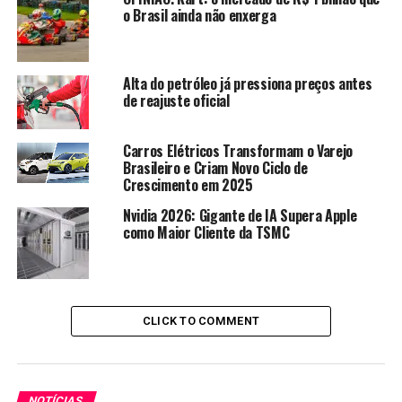
internacionais, como Shopee, AliExpress e Amazon, que
o Brasil ainda não enxerga
oferecem preços mais baixos e maior variedade.
➡️
Margens de lucro cada vez menores
, pressionadas
Alta do petróleo já pressiona preços antes
por uma verdadeira guerra de preços e custos
de reajuste oficial
operacionais elevados.
O que está mudando no
Carros Elétricos Transformam o Varejo
Brasileiro e Criam Novo Ciclo de
Crescimento em 2025
comportamento do
Nvidia 2026: Gigante de IA Supera Apple
consumidor?
como Maior Cliente da TSMC
Outro fator essencial para entender essa nova
configuração do varejo é o comportamento do
consumidor. A nova geração de compradores está muito
CLICK TO COMMENT
mais conectada, exigente e orientada por experiência,
conveniência e preço. Isso muda completamente as
regras do jogo. 🎯
NOTÍCIAS