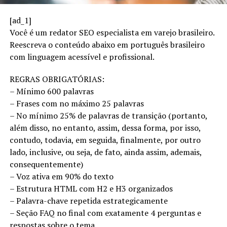
investir em:
[ad_1]
✨
Transformação digital verdadeira
, que vai além de
Você é um redator SEO especialista em varejo brasileiro.
ter um site ou aplicativo.
Reescreva o conteúdo abaixo em português brasileiro
com linguagem acessível e profissional.
✨
Omnicanalidade
, integrando perfeitamente as
experiências da loja física com o ambiente online.
REGRAS OBRIGATÓRIAS:
– Mínimo 600 palavras
✨
Logística eficiente
, garantindo entregas rápidas e
– Frases com no máximo 25 palavras
processos ágeis.
– No mínimo 25% de palavras de transição (portanto,
além disso, no entanto, assim, dessa forma, por isso,
✨
Relacionamento com o cliente baseado em dados
,
contudo, todavia, em seguida, finalmente, por outro
para oferecer experiências personalizadas e relevantes.
lado, inclusive, ou seja, de fato, ainda assim, ademais,
O fim… ou um novo começo?
consequentemente)
– Voz ativa em 90% do texto
O fim do varejo, como o conhecíamos, pode estar
– Estrutura HTML com H2 e H3 organizados
realmente próximo. Mas isso não significa o fim das
– Palavra-chave repetida estrategicamente
vendas ou do consumo — apenas o início de uma nova
– Seção FAQ no final com exatamente 4 perguntas e
era. 🌐
respostas sobre o tema