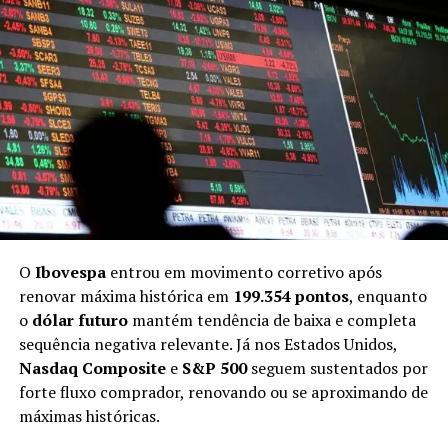
elevou o tom até domingo (19), ao ameaçar destruir
todas as usinas de energia e pontes do Irã caso as
negociações fracassem. A mudança abrupta reforça o
quanto a alta recente dos mercados foi sustentada mais
por expectativa do que por uma resolução concreta.
O S&P 500 registrou a terceira semana consecutiva de
ganhos superiores a 3% e caminha para o maior avanço
mensal desde 2020. Na sexta-feira (17), o dólar chegou a
devolver integralmente os ganhos acumulados desde o
início do conflito. O petróleo Brent caiu, enquanto os
títulos do Tesouro americano avançaram. A negociação
O
Ibovespa
entrou em movimento corretivo após
de ações, Treasuries e petróleo nos Estados Unidos é
renovar máxima histórica em
199.354 pontos
, enquanto
retomada com mais intensidade às 18h de domingo (19),
o
dólar futuro
mantém tendência de baixa e completa
no horário de Nova York.
sequência negativa relevante. Já nos Estados Unidos,
Nasdaq Composite
e
S&P 500
seguem sustentados por
“Parece que os investidores podem ter comemorado
forte fluxo comprador, renovando ou se aproximando de
cedo demais”, afirmou Martin Hennecke, chefe de
máximas históricas.
consultoria de investimentos para Ásia e Oriente Médio