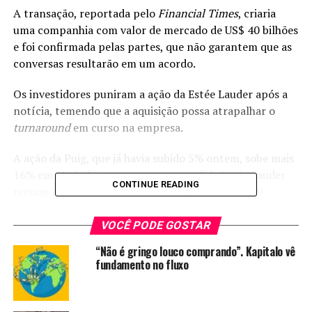
A transação, reportada pelo
Financial
Times
, criaria
uma companhia com valor de mercado de US$ 40 bilhões
e foi confirmada pelas partes, que não garantem que as
conversas resultarão em um acordo.
Os investidores puniram a ação da Estée Lauder após a
notícia, temendo que a aquisição possa atrapalhar o
turnaround
em curso na empresa.
A ação da Puig, que já havia subido 5% ontem, sobe mais
16% em Madri hoje, enquanto o papel da Estée Lauder
CONTINUE READING
recuou 7,7% em Nova York ontem para US$ 79,29.
Com uma posição de liderança no setor de cosméticos
VOCÊ PODE GOSTAR
junto com a L’Oréal e uma forte presença no segmento
“Não é gringo louco comprando”. Kapitalo vê
de luxo, a Estée Lauder tenta superar uma crise que se
fundamento no fluxo
arrasta pelo menos desde 2021.
Com receitas e participação de mercado em queda, a