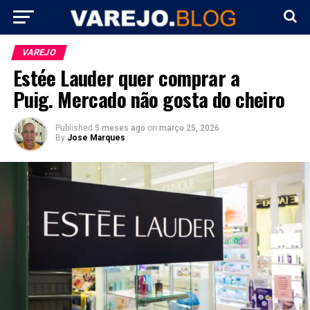
VAREJO
Estée Lauder quer comprar a
Puig. Mercado não gosta do cheiro
Published
5 meses ago
on
março 25, 2026
By
Jose Marques