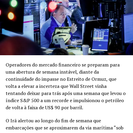
Matheus Prado
RELATED TOPICS:
CHEIRO
COMPRAR
DESTAQUE
ESTÉE
Operadores do mercado financeiro se preparam para
GOSTA
LAUDER
NÃO
PUIG.MERCADO
QUER
uma abertura de semana instável, diante da
UP NEXT
continuidade do impasse no Estreito de Ormuz, que
democratas da Flórida vencem eleição em distrito de
volta a elevar a incerteza que Wall Street vinha
Mar-a-Lago
tentando deixar para trás após uma semana que levou o
DON'T MISS
índice S&P 500 a um recorde e impulsionou o petróleo
quem assume o RJ após a saída de Cláudio Castro?
de volta à faixa de US$ 90 por barril.
O Irã alertou ao longo do fim de semana que
embarcações que se aproximarem da via marítima “sob