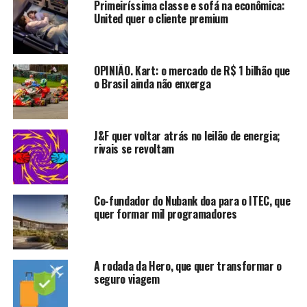
Primeiríssima classe e sofá na econômica:
empresa havia finalmente decidido apostar nas vendas
United quer o cliente premium
online e em produtos mais econômicos desde que
Stéphane de La Faverie assumiu como CEO em janeiro do
ano passado, em busca de uma nova geração de
OPINIÃO. Kart: o mercado de R$ 1 bilhão que
consumidores.
o Brasil ainda não enxerga
Agora, com a possível compra da Puig, a companhia
controlada por William Lauder, um dos netos de Estée,
J&F quer voltar atrás no leilão de energia;
parece ter mudado de estratégia novamente – e
rivais se revoltam
assustou o mercado.
Ainda que a combinação de negócios possa resultar na
incorporação de marcas icônicas como Nina Ricci e
Co-fundador do Nubank doa para o ITEC, que
quer formar mil programadores
Rabanne ao portfólio de perfumes da gigante
americana, ajudando na briga por
share
contra a L’Oréal,
analistas entendem que a operação não vem em boa
hora.
A rodada da Hero, que quer transformar o
seguro viagem
“A Estée Lauder está nos estágios iniciais de uma