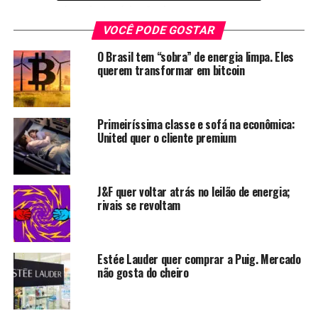
outros países da América Latina.
VOCÊ PODE GOSTAR
A Hero também tem planos de crescer em outros ramos,
O Brasil tem “sobra” de energia limpa. Eles
para além do seguro viagem.
querem transformar em bitcoin
A captação de R$ 35 milhões foi liderada pela Headline
XP, a gestora de venture capital de Romero Rodrigues, e
teve a participação da gestora Actyus, ligada ao europeu
Primeiríssima classe e sofá na econômica:
United quer o cliente premium
Andbank.
A rodada foi majoritariamente primária, mas também
teve um componente secundário para os dois
J&F quer voltar atrás no leilão de energia;
rivais se revoltam
fundadores, Guilherme Wroclawski e Raphael
Swierczynski.
A Hero nasceu em
Estée Lauder quer comprar a Puig. Mercado
2021 depois que
não gosta do cheiro
Guilherme e
Raphael