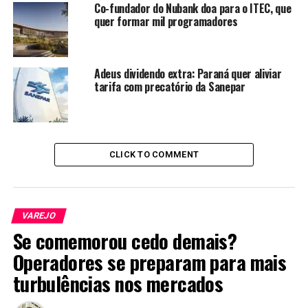
trabalharam
Co-fundador do Nubank doa para o ITEC, que
juntos na Ciclic, a
quer formar mil programadores
corretora de
seguros do Banco
do Brasil. Antes,
Adeus dividendo extra: Paraná quer aliviar
tarifa com precatório da Sanepar
Guilherme havia
fundado a SaveMe,
uma startup que
foi vendida para o
Buscapé, enquanto
CLICK TO COMMENT
Raphael trabalhou
por três décadas em seguradoras, tendo comandado a
QBE Insurance no Brasil.
VAREJO
Os fundadores disseram que a tese da Hero é baseada em
Se comemorou cedo demais?
quatro pilares:
customização dos produtos
, com
Operadores se preparam para mais
seguros personalizados em vez de produtos de
turbulências nos mercados
prateleira;
distribuição
, com boas APIs e ferramentas
que ajudam seus parceiros a vender melhor;