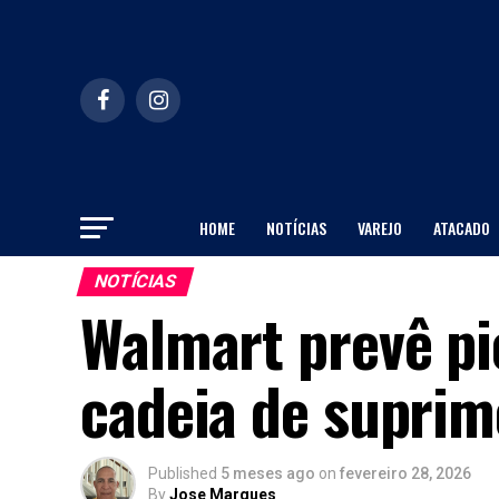
HOME
NOTÍCIAS
VAREJO
ATACADO
NOTÍCIAS
Walmart prevê pi
cadeia de suprim
Published
5 meses ago
on
fevereiro 28, 2026
By
Jose Marques