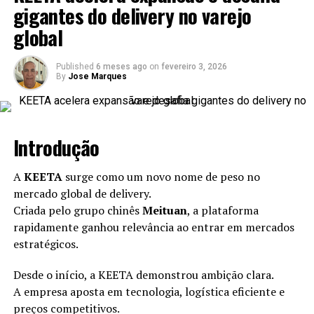
gigantes do delivery no varejo
Utilizando os estábulos para as províncias de compra,
global
contornando o sistema financeiro tradicional.
Ignorando os bancos para transação de cartão de
Published
6 meses ago
on
fevereiro 3, 2026
crédito, exceto os varejistas RATA Huer, incluindo o
By
Jose Marques
intercambon com o Wuntud Hiwe.
Os reseapers também são pagos mais rapidamente. A
transação normal do cartão de crédito pode levar o Day
Introdução
Duts para se estabelecer, deixando as garras do
comerciante para se divertirem para a transferência.
A
KEETA
surge como um novo nome de peso no
Com o Stablecoin, a transação Salely processa no sul de
mercado global de delivery.
Soner.
Criada pelo grupo chinês
Meituan
, a plataforma
rapidamente ganhou relevância ao entrar em mercados
Outras grandes empresas ARS
estratégicos.
interessadas em StableCor
Desde o início, a KEETA demonstrou ambição clara.
ADOPE
A empresa aposta em tecnologia, logística eficiente e
preços competitivos.