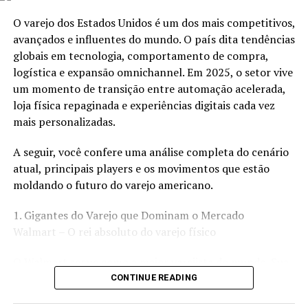
Impacto da KEETA no varejo e na
Por causa disso, falhou em provas importantes.
O varejo dos Estados Unidos é um dos mais competitivos,
Consequentemente, professores desacreditaram do seu
alimentação fora do lar
avançados e influentes do mundo. O país dita tendências
futuro.
globais em tecnologia, comportamento de compra,
Alguns disseram que ele nunca teria sucesso.
O avanço da KEETA afeta diretamente o varejo
logística e expansão omnichannel. Em 2025, o setor vive
alimentar.
um momento de transição entre automação acelerada,
Ainda assim, Jack seguiu em frente.
Restaurantes passam a depender ainda mais do delivery.
loja física repaginada e experiências digitais cada vez
Não porque acreditava.
Além disso, a disputa por taxas menores se intensifica.
mais personalizadas.
Mas porque não queria parar.
Para o consumidor, o efeito imediato é positivo.
A seguir, você confere uma análise completa do cenário
Aprender Inglês Para Existir
Mais opções, preços mais baixos e entregas rápidas.
atual, principais players e os movimentos que estão
No entanto, a longo prazo, o equilíbrio do mercado será
moldando o futuro do varejo americano.
testado.
Jack percebeu cedo que precisava de uma saída.
1. Gigantes do Varejo que Dominam o Mercado
Então, tomou uma decisão silenciosa.
Para pequenos varejistas, a KEETA pode representar
Walmart – O rei absoluto do varejo físico
oportunidade.
Todos os dias, falava inglês com turistas.
Especialmente para quem busca reduzir custos
O Walmart segue como a maior varejista do mundo. Sua
Errava palavras.
operacionais.
força está em:
CONTINUE READING
Passava vergonha.
Assim, a plataforma se posiciona como alternativa
Mesmo assim, voltava no dia seguinte.