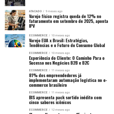
ATACADO
9 meses ago
Varejo físico registra queda de 12% no
faturamento em setembro de 2025, aponta
IPV
ECOMMERCE
10 meses ago
Varejo EUA x Brasil: Estratégias,
Tendências e o Futuro do Consumo Global
ECOMMERCE
10 meses ago
Experiência do Cliente: O Caminho Para o
Sucesso nos Negócios B2B e B2C
ECOMMERCE
11 meses ago
81% dos empreendedores já
implementaram automação logística no e-
commerce brasileiro
ECOMMERCE
11 meses ago
BIS apresenta pack sortido inédito com
cinco sabores icônicos
ECOMMERCE
12 meses ago