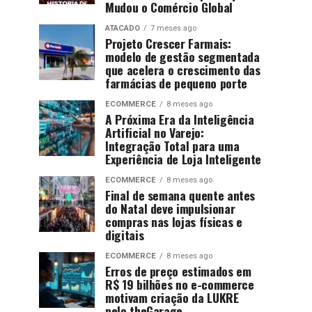
Mudou o Comércio Global
ATACADO
7 meses ago
Projeto Crescer Farmais:
modelo de gestão segmentada
que acelera o crescimento das
farmácias de pequeno porte
ECOMMERCE
8 meses ago
A Próxima Era da Inteligência
Artificial no Varejo:
Integração Total para uma
Experiência de Loja Inteligente
ECOMMERCE
8 meses ago
Final de semana quente antes
do Natal deve impulsionar
compras nas lojas físicas e
digitais
ECOMMERCE
8 meses ago
Erros de preço estimados em
R$ 19 bilhões no e-commerce
motivam criação da LUKRE
pelo theGarage