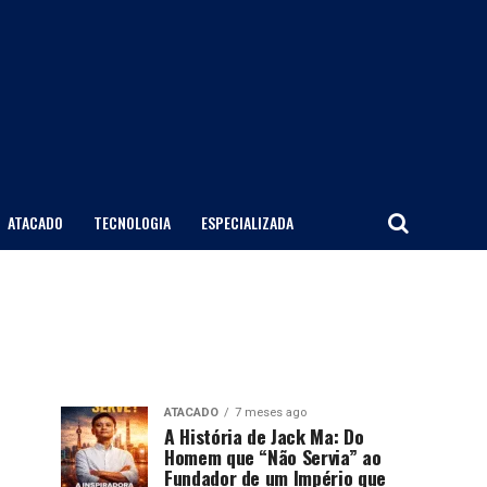
ATACADO
TECNOLOGIA
ESPECIALIZADA
ATACADO
7 meses ago
A História de Jack Ma: Do
Homem que “Não Servia” ao
Fundador de um Império que