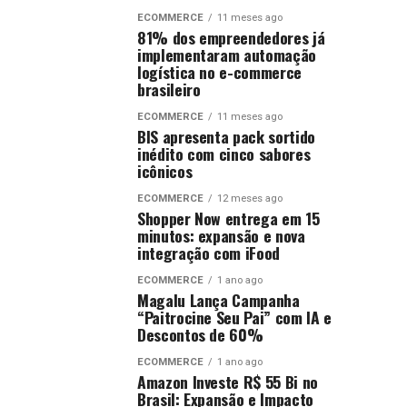
ECOMMERCE
11 meses ago
81% dos empreendedores já
implementaram automação
logística no e-commerce
brasileiro
ECOMMERCE
11 meses ago
BIS apresenta pack sortido
inédito com cinco sabores
icônicos
ECOMMERCE
12 meses ago
Shopper Now entrega em 15
minutos: expansão e nova
integração com iFood
ECOMMERCE
1 ano ago
Magalu Lança Campanha
“Paitrocine Seu Pai” com IA e
Descontos de 60%
ECOMMERCE
1 ano ago
Amazon Investe R$ 55 Bi no
Brasil: Expansão e Impacto