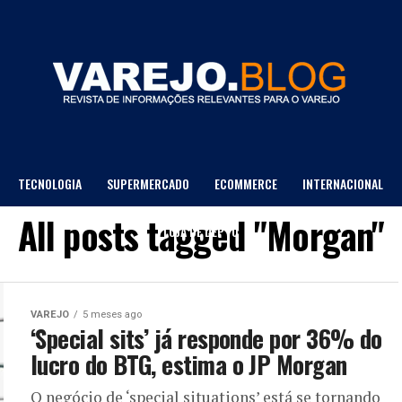
TECNOLOGIA
SUPERMERCADO
ECOMMERCE
INTERNACIONAL
All posts tagged "Morgan"
LOJA DE DEPTO
VAREJO
5 meses ago
‘Special sits’ já responde por 36% do
lucro do BTG, estima o JP Morgan
O negócio de ‘special situations’ está se tornando