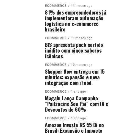
ECOMMERCE
11 meses ago
81% dos empreendedores já
implementaram automação
logística no e-commerce
brasileiro
ECOMMERCE
11 meses ago
BIS apresenta pack sortido
inédito com cinco sabores
icônicos
ECOMMERCE
12 meses ago
Shopper Now entrega em 15
minutos: expansão e nova
integração com iFood
ECOMMERCE
1 ano ago
Magalu Lança Campanha
“Paitrocine Seu Pai” com IA e
Descontos de 60%
ECOMMERCE
1 ano ago
Amazon Investe R$ 55 Bi no
Brasil: Expansão e Impacto