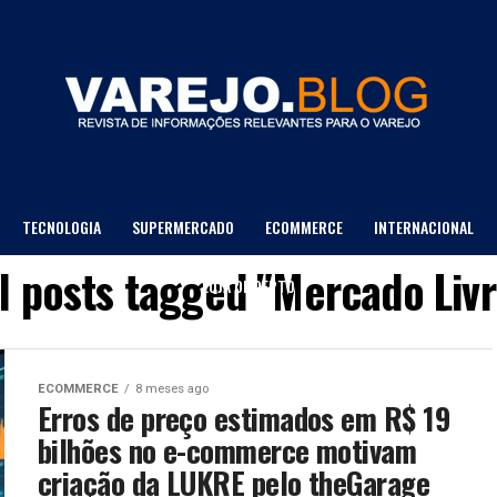
TECNOLOGIA
SUPERMERCADO
ECOMMERCE
INTERNACIONAL
l posts tagged "Mercado Liv
LOJA DE DEPTO
ECOMMERCE
8 meses ago
Erros de preço estimados em R$ 19
bilhões no e-commerce motivam
criação da LUKRE pelo theGarage