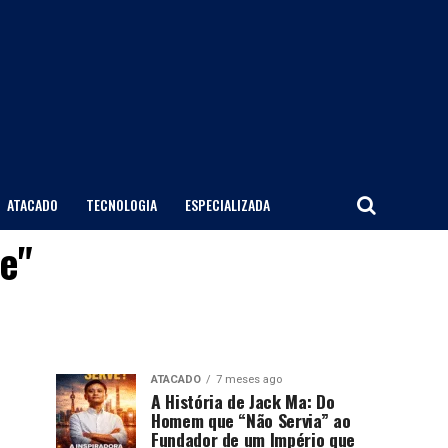
ATACADO
TECNOLOGIA
ESPECIALIZADA
re"
ATACADO
7 meses ago
A História de Jack Ma: Do
Homem que “Não Servia” ao
Fundador de um Império que