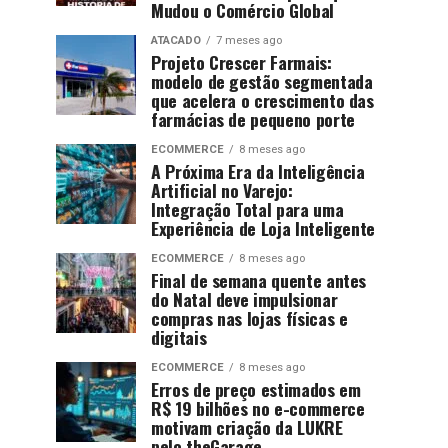
Mudou o Comércio Global
ATACADO
7 meses ago
Projeto Crescer Farmais:
modelo de gestão segmentada
que acelera o crescimento das
farmácias de pequeno porte
ECOMMERCE
8 meses ago
A Próxima Era da Inteligência
Artificial no Varejo:
Integração Total para uma
Experiência de Loja Inteligente
ECOMMERCE
8 meses ago
Final de semana quente antes
do Natal deve impulsionar
compras nas lojas físicas e
digitais
ECOMMERCE
8 meses ago
Erros de preço estimados em
R$ 19 bilhões no e-commerce
motivam criação da LUKRE
pelo theGarage