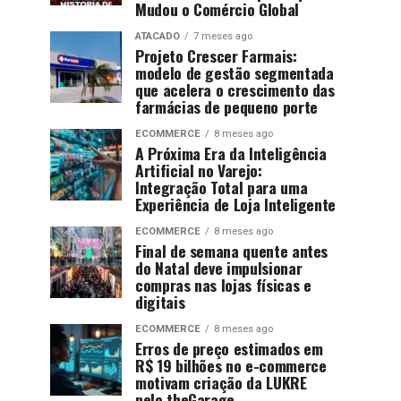
Mudou o Comércio Global
ATACADO
7 meses ago
Projeto Crescer Farmais:
modelo de gestão segmentada
que acelera o crescimento das
farmácias de pequeno porte
ECOMMERCE
8 meses ago
A Próxima Era da Inteligência
Artificial no Varejo:
Integração Total para uma
Experiência de Loja Inteligente
ECOMMERCE
8 meses ago
Final de semana quente antes
do Natal deve impulsionar
compras nas lojas físicas e
digitais
ECOMMERCE
8 meses ago
Erros de preço estimados em
R$ 19 bilhões no e-commerce
motivam criação da LUKRE
pelo theGarage