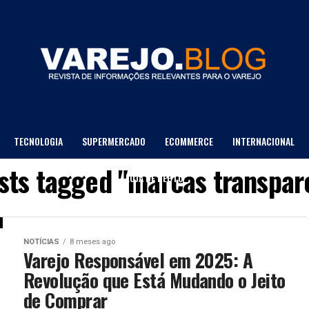
TECNOLOGIA
SUPERMERCADO
ECOMMERCE
INTERNACIONAL
osts tagged "marcas transpar
LOJA DE DEPTO
NOTÍCIAS
8 meses ago
Varejo Responsável em 2025: A
Revolução que Está Mudando o Jeito
de Comprar