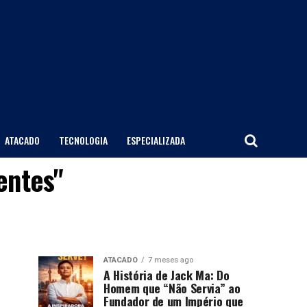
ATACADO
TECNOLOGIA
ESPECIALIZADA
entes"
ATACADO
7 meses ago
A História de Jack Ma: Do
Homem que “Não Servia” ao
Fundador de um Império que