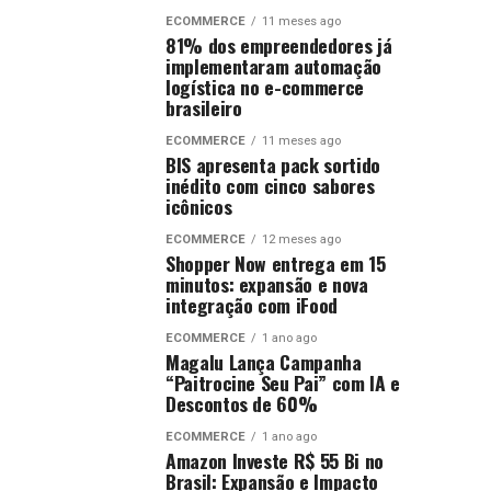
ECOMMERCE
11 meses ago
81% dos empreendedores já
implementaram automação
logística no e-commerce
brasileiro
ECOMMERCE
11 meses ago
BIS apresenta pack sortido
inédito com cinco sabores
icônicos
ECOMMERCE
12 meses ago
Shopper Now entrega em 15
minutos: expansão e nova
integração com iFood
ECOMMERCE
1 ano ago
Magalu Lança Campanha
“Paitrocine Seu Pai” com IA e
Descontos de 60%
ECOMMERCE
1 ano ago
Amazon Investe R$ 55 Bi no
Brasil: Expansão e Impacto