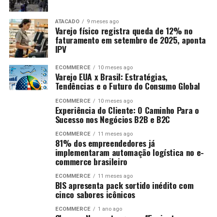
ATACADO
9 meses ago
Varejo físico registra queda de 12% no
faturamento em setembro de 2025, aponta
IPV
ECOMMERCE
10 meses ago
Varejo EUA x Brasil: Estratégias,
Tendências e o Futuro do Consumo Global
ECOMMERCE
10 meses ago
Experiência do Cliente: O Caminho Para o
Sucesso nos Negócios B2B e B2C
ECOMMERCE
11 meses ago
81% dos empreendedores já
implementaram automação logística no e-
commerce brasileiro
ECOMMERCE
11 meses ago
BIS apresenta pack sortido inédito com
cinco sabores icônicos
ECOMMERCE
1 ano ago