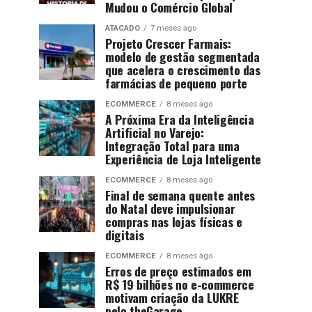
Mudou o Comércio Global
ATACADO
7 meses ago
Projeto Crescer Farmais:
modelo de gestão segmentada
que acelera o crescimento das
farmácias de pequeno porte
ECOMMERCE
8 meses ago
A Próxima Era da Inteligência
Artificial no Varejo:
Integração Total para uma
Experiência de Loja Inteligente
ECOMMERCE
8 meses ago
Final de semana quente antes
do Natal deve impulsionar
compras nas lojas físicas e
digitais
ECOMMERCE
8 meses ago
Erros de preço estimados em
R$ 19 bilhões no e-commerce
motivam criação da LUKRE
pelo theGarage