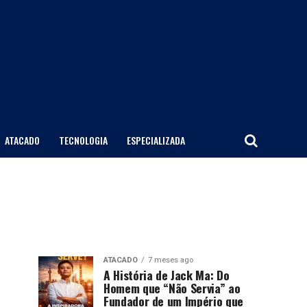
ATACADO
TECNOLOGIA
ESPECIALIZADA
ATACADO
7 meses ago
A História de Jack Ma: Do
Homem que “Não Servia” ao
Fundador de um Império que