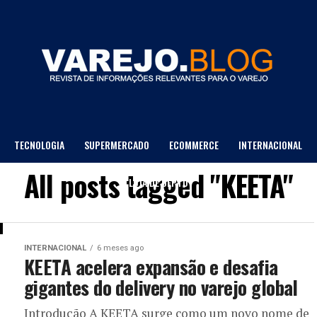
TECNOLOGIA
SUPERMERCADO
ECOMMERCE
INTERNACIONAL
All posts tagged "KEETA"
LOJA DE DEPTO
INTERNACIONAL
6 meses ago
KEETA acelera expansão e desafia
gigantes do delivery no varejo global
Introdução A KEETA surge como um novo nome de