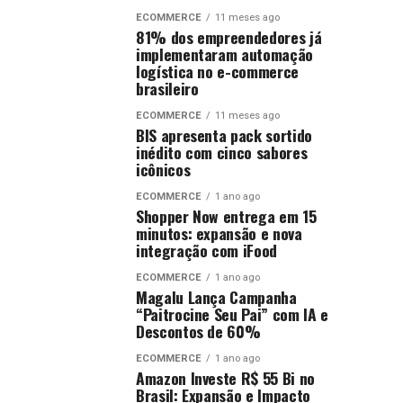
ECOMMERCE
11 meses ago
81% dos empreendedores já
implementaram automação
logística no e-commerce
brasileiro
ECOMMERCE
11 meses ago
BIS apresenta pack sortido
inédito com cinco sabores
icônicos
ECOMMERCE
1 ano ago
Shopper Now entrega em 15
minutos: expansão e nova
integração com iFood
ECOMMERCE
1 ano ago
Magalu Lança Campanha
“Paitrocine Seu Pai” com IA e
Descontos de 60%
ECOMMERCE
1 ano ago
Amazon Investe R$ 55 Bi no
Brasil: Expansão e Impacto