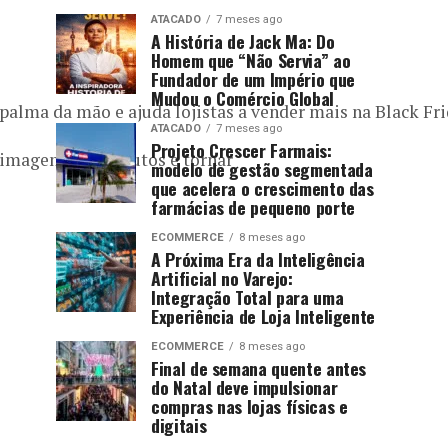
ATACADO
7 meses ago
A História de Jack Ma: Do
Homem que “Não Servia” ao
Fundador de um Império que
Mudou o Comércio Global
 palma da mão e ajuda lojistas a vender mais na Black Fr
ATACADO
7 meses ago
Projeto Crescer Farmais:
e imagens de produtos e tornar
modelo de gestão segmentada
que acelera o crescimento das
farmácias de pequeno porte
ECOMMERCE
8 meses ago
A Próxima Era da Inteligência
Artificial no Varejo:
Integração Total para uma
Experiência de Loja Inteligente
ECOMMERCE
8 meses ago
Final de semana quente antes
do Natal deve impulsionar
compras nas lojas físicas e
digitais