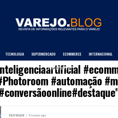
TECNOLOGIA
SUPERMERCADO
ECOMMERCE
INTERNACIONAL
inteligenciaartificial #eco
LOJA DE DEPTO
#Photoroom #automação #ma
#conversãoonline#destaque
DESTAQUE
9 meses ago