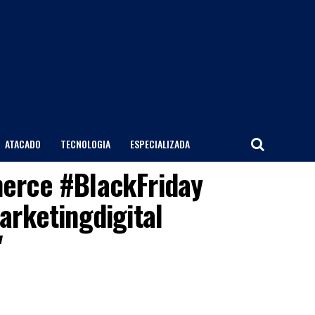
ATACADO
TECNOLOGIA
ESPECIALIZADA
mmerce #BlackFriday
rketingdigital
"