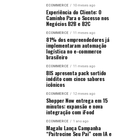
ECOMMERCE
10 meses ago
Experiência do Cliente: O
Caminho Para o Sucesso nos
Negócios B2B e B2C
ECOMMERCE
11 meses ago
81% dos empreendedores já
implementaram automação
logística no e-commerce
brasileiro
ECOMMERCE
11 meses ago
BIS apresenta pack sortido
inédito com cinco sabores
icônicos
ECOMMERCE
12 meses ago
Shopper Now entrega em 15
minutos: expansão e nova
integração com iFood
ECOMMERCE
1 ano ago
Magalu Lança Campanha
“Paitrocine Seu Pai” com IA e