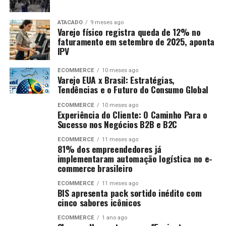
ATACADO
9 meses ago
Varejo físico registra queda de 12% no
faturamento em setembro de 2025, aponta
IPV
ECOMMERCE
10 meses ago
Varejo EUA x Brasil: Estratégias,
Tendências e o Futuro do Consumo Global
ECOMMERCE
10 meses ago
Experiência do Cliente: O Caminho Para o
Sucesso nos Negócios B2B e B2C
ECOMMERCE
11 meses ago
81% dos empreendedores já
implementaram automação logística no e-
commerce brasileiro
ECOMMERCE
11 meses ago
BIS apresenta pack sortido inédito com
cinco sabores icônicos
ECOMMERCE
1 ano ago