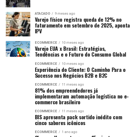
ATACADO
9 meses ago
Varejo físico registra queda de 12% no
faturamento em setembro de 2025, aponta
IPV
ECOMMERCE
10 meses ago
Varejo EUA x Brasil: Estratégias,
Tendências e o Futuro do Consumo Global
ECOMMERCE
10 meses ago
Experiência do Cliente: O Caminho Para o
Sucesso nos Negócios B2B e B2C
ECOMMERCE
11 meses ago
81% dos empreendedores já
implementaram automação logística no e-
commerce brasileiro
ECOMMERCE
11 meses ago
BIS apresenta pack sortido inédito com
cinco sabores icônicos
ECOMMERCE
1 ano ago