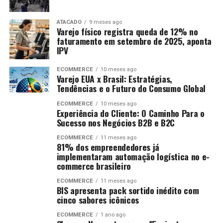
ATACADO
9 meses ago
Varejo físico registra queda de 12% no
faturamento em setembro de 2025, aponta
IPV
ECOMMERCE
10 meses ago
Varejo EUA x Brasil: Estratégias,
Tendências e o Futuro do Consumo Global
ECOMMERCE
10 meses ago
Experiência do Cliente: O Caminho Para o
Sucesso nos Negócios B2B e B2C
ECOMMERCE
11 meses ago
81% dos empreendedores já
implementaram automação logística no e-
commerce brasileiro
ECOMMERCE
11 meses ago
BIS apresenta pack sortido inédito com
cinco sabores icônicos
ECOMMERCE
1 ano ago