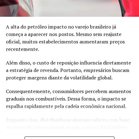
para o público infantil.
Como resultado, a empresa perdeu foco. Ao mesmo
tempo, os consumidores começaram a migrar para jogos
A alta do petróleo impacto no varejo brasileiro já
eletrônicos.
começa a aparecer nos postos. Mesmo sem reajuste
oficial, muitos estabelecimentos aumentaram preços
Consequentemente, a marca registrou um grande
recentemente.
prejuízo em 2003.
Além disso, o custo de reposição influencia diretamente
Nesse momento crítico, a liderança da empresa decidiu
a estratégia de revenda. Portanto, empresários buscam
agir com rapidez.
proteger margens diante da volatilidade global.
A estratégia que salvou a empresa
Consequentemente, consumidores percebem aumentos
graduais nos combustíveis. Dessa forma, o impacto se
espalha rapidamente pela cadeia econômica nacional.
Primeiramente, a empresa decidiu voltar às suas origens.
Ou seja, voltou a focar nos blocos de montar que
Enquanto isso, distribuidoras ajustam valores com base
tornaram a marca famosa.
no mercado internacional. Assim, o preço final reflete
expectativas futuras, não apenas custos atuais.
Além disso, reduziu o número de peças diferentes