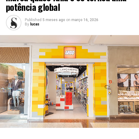
potência global
oportunidades de desenvolvimento no Brasil e no
exterior.
Published
5 meses ago
on
março 16, 2026
By
lucas
Além de apresentar sua solução no palco principal do
evento, a vencedora será acelerada por três meses no
TCS AI-Powered Research & Innovation Center, em São
Paulo. Após este período, será conectada à rede global
TCS Pace, ampliando suas oportunidades de
crescimento e internacionalização.
As finalistas do Retail Tech Awards também contam
com espaço exclusivo de exposição no evento e passam
por um processo de mentoria com especialistas do
mercado. O objetivo é potencializar suas soluções e
prepará-las para conexões estratégicas com
investidores, líderes do varejo e possíveis parceiros.
10 anos de Latam Retail Show