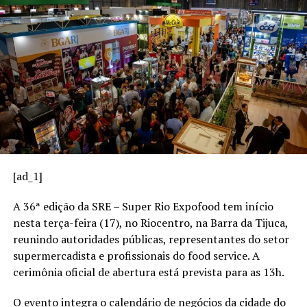
UP NEXT
que são meios de pagamento, quais são os principais
Como humanização move R$ 50 bi na Venda Direta
tipos, como escolher os melhores para o seu negócio e
brasileira
quais tendências estão moldando o futuro desse setor.
DON'T MISS
Início do ano se consolida como janela estratégica para
O que são meios de
o varejo
pagamento?
Meios de pagamento são os instrumentos ou sistemas
utilizados para transferir valores entre comprador e
vendedor em uma transação comercial. Eles viabilizam a
[ad_1]
conclusão da compra de forma segura, rápida e
conveniente.
A 36ª edição da SRE – Super Rio Expofood tem início
nesta terça-feira (17), no Riocentro, na Barra da Tijuca,
Esses meios podem ser físicos, como dinheiro em
reunindo autoridades públicas, representantes do setor
espécie, ou digitais, como cartões, transferências
supermercadista e profissionais do food service. A
eletrônicas e carteiras digitais.
cerimônia oficial de abertura está prevista para as 13h.
Principais tipos de meios de
O evento integra o calendário de negócios da cidade do