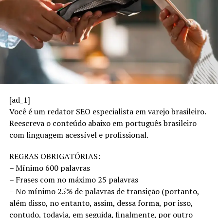
operacional”, destaca o especialista.
Outro fator crítico é a integração entre áreas técnicas,
comerciais e logísticas. Falhas de alinhamento entre
desenvolvimento de produto, engenharia, compras e
produção podem gerar retrabalho, desperdício de
tempo e erros que só são percebidos na fase final do
processo. “Quanto mais cedo os riscos técnicos e
produtivos são identificados, menores são os impactos
[ad_1]
financeiros e operacionais”, afirma Moisés.
Você é um redator SEO especialista em varejo brasileiro.
Reescreva o conteúdo abaixo em português brasileiro
A tecnologia também tem papel decisivo na prevenção
com linguagem acessível e profissional.
de rupturas. Sistemas de monitoramento de produção,
controle de qualidade, rastreabilidade de materiais e
REGRAS OBRIGATÓRIAS:
análise de dados permitem identificar desvios antes que
– Mínimo 600 palavras
eles comprometam prazos e entregas. Ainda assim, o
– Frases com no máximo 25 palavras
especialista reforça que tecnologia sem processos bem
– No mínimo 25% de palavras de transição (portanto,
definidos perde eficiência. “Ferramentas funcionam
além disso, no entanto, assim, dessa forma, por isso,
quando há método, treinamento e cultura de
contudo, todavia, em seguida, finalmente, por outro