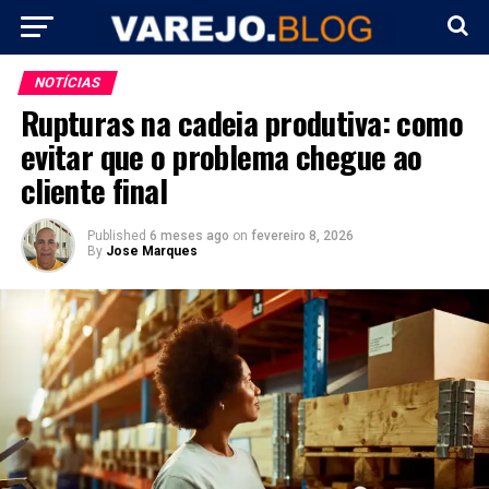
NOTÍCIAS
Rupturas na cadeia produtiva: como
evitar que o problema chegue ao
cliente final
Published
6 meses ago
on
fevereiro 8, 2026
By
Jose Marques