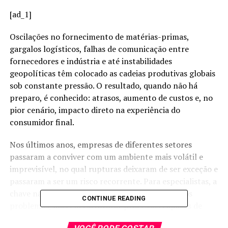
[ad_1]
Oscilações no fornecimento de matérias-primas,
gargalos logísticos, falhas de comunicação entre
fornecedores e indústria e até instabilidades
geopolíticas têm colocado as cadeias produtivas globais
sob constante pressão. O resultado, quando não há
preparo, é conhecido: atrasos, aumento de custos e, no
pior cenário, impacto direto na experiência do
consumidor final.
Nos últimos anos, empresas de diferentes setores
passaram a conviver com um ambiente mais volátil e
imprevisível, no qual rupturas deixaram de ser exceção e
passaram a ser um risco recorrente. Para especialistas, a
chave não está apenas em reagir rapidamente aos
CONTINUE READING
problemas, mas em estruturar processos capazes de
antecipar falhas antes que elas se transformem em