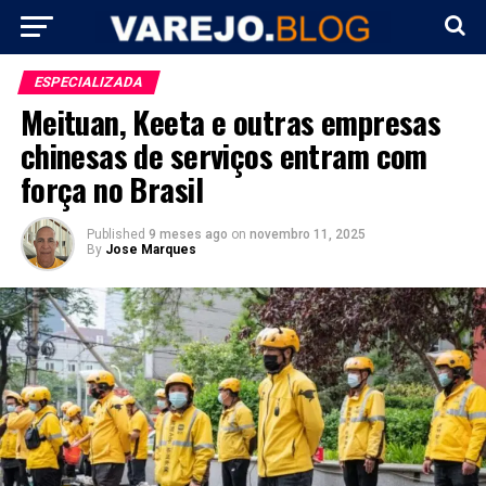
ESPECIALIZADA
Meituan, Keeta e outras empresas
chinesas de serviços entram com
força no Brasil
Published
9 meses ago
on
novembro 11, 2025
By
Jose Marques