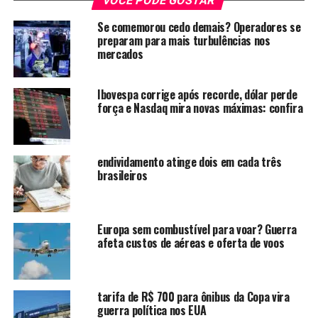
VOCÊ PODE GOSTAR
Daily
+1
Se comemorou cedo demais? Operadores se
preparam para mais turbulências nos
A motivação: crescimento moderado da
mercados
economia chinesa + tensões comerciais + busca
por mercados emergentes com grande base de
Ibovespa corrige após recorde, dólar perde
usuários digitais, como o Brasil com mais de
força e Nasdaq mira novas máximas: confira
200 milhões de habitantes e grande penetração
de apps.
Le Monde.fr
endividamento atinge dois em cada três
2. Por que isso importa para o varejo
brasileiros
& serviços no Brasil
Europa sem combustível para voar? Guerra
Competição aumentada
: plataformas chinesas
afeta custos de aéreas e oferta de voos
entram com preços agressivos, menores taxas
para parceiros/restaurantes, e serviço digital
forte, o que pode pressionar players locais como
tarifa de R$ 700 para ônibus da Copa vira
iFood.
Rest of World
+1
guerra política nos EUA