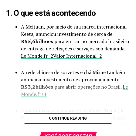
1. O que está acontecendo
A Meituan, por meio de sua marca internacional
Keeta, anunciou investimento de cerca de
R$ 5,6 bilhões
para entrar no mercado brasileiro
de entrega de refeições e serviços sob demanda.
Le Monde.fr
+2
Valor Internacional
+2
A rede chinesa de sorvetes e chá Mixue também
anunciou investimento de aproximadamente
R$ 3,2 bilhões
para abrir operações no Brasil.
Le
Monde.fr
+1
A plataforma de e‑commerce chinesa Temu (da
PDD Holdings) já está operando no Brasil desde
CONTINUE READING
junho de 2024, dando o pontapé no varejo online
de importados/serviços conectados.
China