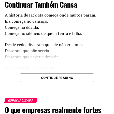
nesse processo.
Continuar Também Cansa
Elas organizam agendas e reduzem faltas.
Para saber mais, acesse:
https://www.gendo.com.br
A história de Jack Ma começa onde muitos param.
Ela começa no cansaço.
Presença digital constante
Começa na dúvida.
Começa no silêncio de quem tenta e falha.
fortalece a lembrança da marca
Desde cedo, disseram que ele não era bom.
Mesmo em períodos de baixa demanda, a comunicação
Disseram que não servia.
não deve parar.
Disseram que deveria desistir.
Pelo contrário, esse momento é estratégico para
Mesmo assim, ele continuou.
fortalecer a presença digital.
E continuar, às vezes, dói.
CONTINUE READING
Quando profissionais mantêm publicações regulares,
permanecem no radar dos clientes.
Quando a Infância Já Ensina a
Assim, reforçam a lembrança da marca.
Duvidar de Si Mesmo
ESPECIALIZADA
Conteúdos de bastidores geram proximidade.
O que empresas realmente fortes
Antes e depois despertam interesse.
Jack Ma nasceu em Hangzhou, na China.