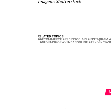
Imagem: Shutterstock
RELATED TOPICS:
#ECOMMERCE #REDESSOCIAIS #INSTAGRAM #
#NUVEMSHOP #VENDASONLINE #TENDÊNCIASD
V