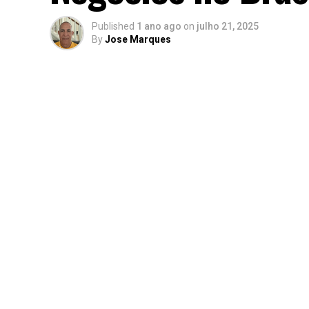
Published
1 ano ago
on
julho 21, 2025
By
Jose Marques