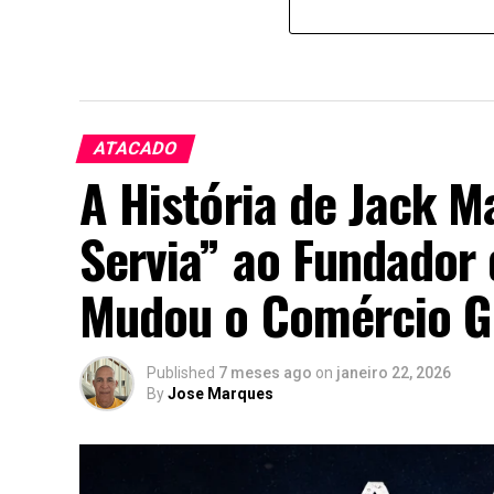
ATACADO
A História de Jack 
Servia” ao Fundador
Mudou o Comércio G
Published
7 meses ago
on
janeiro 22, 2026
By
Jose Marques