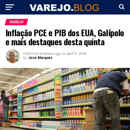
VAREJO
Inflação PCE e PIB dos EUA, Galípolo
e mais destaques desta quinta
Published
4 meses ago
on
abril 9, 2026
By
Jose Marques