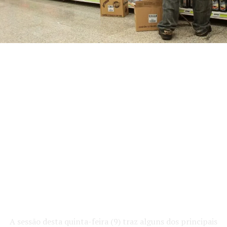
A sessão desta quinta-feira (9) traz alguns dos principais