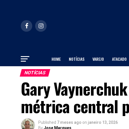
HOME
NOTÍCIAS
VAREJO
ATACADO
NOTÍCIAS
Gary Vaynerchuk
métrica central p
Published
7 meses ago
on
janeiro 13, 2026
By
Jose Marques