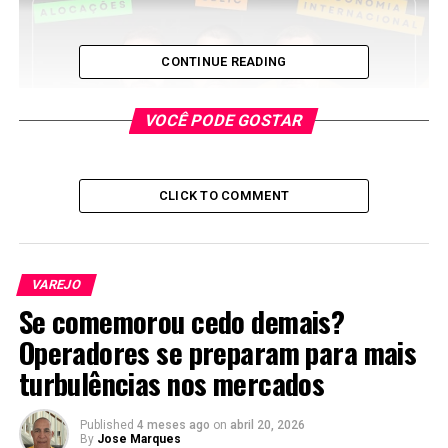
CONTINUE READING
VOCÊ PODE GOSTAR
CLICK TO COMMENT
VAREJO
Se comemorou cedo demais?
Operadores se preparam para mais
turbulências nos mercados
Published
4 meses ago
on
abril 20, 2026
By
Jose Marques