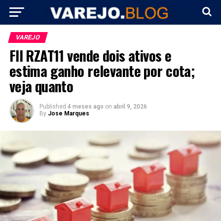
VAREJO
FII RZAT11 vende dois ativos e
estima ganho relevante por cota;
veja quanto
Published
4 meses ago
on
abril 9, 2026
By
Jose Marques