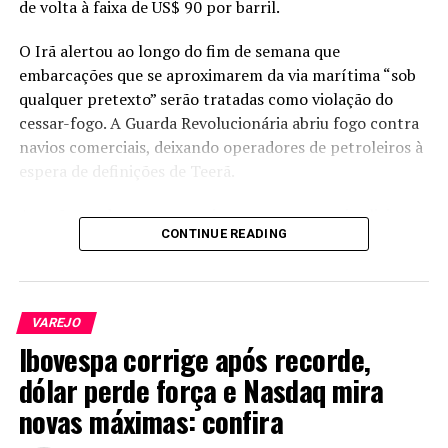
de volta à faixa de US$ 90 por barril.
localizar a influenciadora Martha Graeff, convocada
como testemunha.
O Irã alertou ao longo do fim de semana que
embarcações que se aproximarem da via marítima “sob
Mesmo com os contratempos, a comissão mantém o
qualquer pretexto” serão tratadas como violação do
cronograma para concluir o relatório. A expectativa é de
cessar-fogo. A Guarda Revolucionária abriu fogo contra
que o documento consolide as conclusões da
navios comerciais, deixando operadores de petroleiros à
investigação e encaminhe os pedidos de
espera de definições de Teerã.
responsabilização aos órgãos competentes.
As ações endureceram um impasse que parecia aliviar na
CONTINUE READING
sexta-feira (17), quando sinais de distensão sustentaram
uma alta generalizada de ativos de risco. A agência
semioficial Tasnim informou que o país não participará
de uma segunda rodada de negociações com os Estados
VAREJO
Unidos em Islamabad nesta semana enquanto o bloqueio
Ibovespa corrige após recorde,
naval americano permanecer em vigor, embora
dólar perde força e Nasdaq mira
mensagens continuem sendo trocadas por
intermediários.
novas máximas: confira