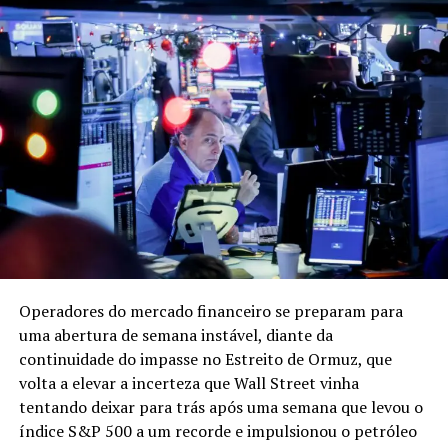
Prazo curto
A comissão foi instalada em agosto e enfrenta o limite
regimental para encerramento das atividades.
Parlamentares já consideram improvável uma decisão
favorável do ministro André Mendonça, do Supremo
Tribunal Federal (STF), sobre o pedido para
prorrogação dos trabalhos.
Continua depois da publicidade
Com isso, a estratégia passou a concentrar a tramitação
final em poucos dias, com apresentação e votação do
relatório em sequência. A votação em bloco surge como
Operadores do mercado financeiro se preparam para
forma de evitar fragmentação do texto e garantir a
uma abertura de semana instável, diante da
aprovação dentro do prazo.
continuidade do impasse no Estreito de Ormuz, que
volta a elevar a incerteza que Wall Street vinha
A agenda da CPMI sofreu ajustes nos últimos dias. Uma
tentando deixar para trás após uma semana que levou o
sessão chegou a ser cancelada após a internação do
índice S&P 500 a um recorde e impulsionou o petróleo
presidente da Dataprev e diante da dificuldade em