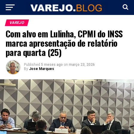
VAREJO
Com alvo em Lulinha, CPMI do INSS
marca apresentação de relatório
para quarta (25)
Published
5 meses ago
on
março 23, 2026
By
Jose Marques