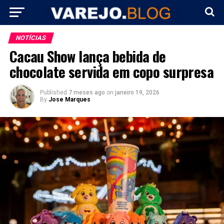
NOTÍCIAS
Cacau Show lança bebida de
chocolate servida em copo surpresa
Published
7 meses ago
on
janeiro 19, 2026
By
Jose Marques