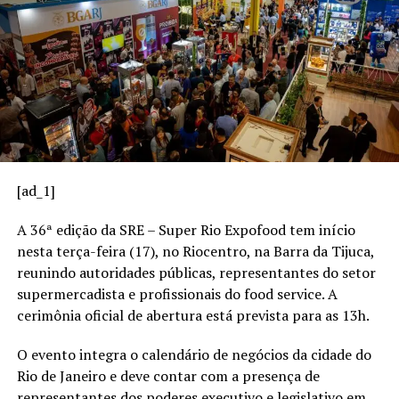
quais tendências estão moldando o futuro desse setor.
O que são meios de
pagamento?
Meios de pagamento são os instrumentos ou sistemas
utilizados para transferir valores entre comprador e
vendedor em uma transação comercial. Eles viabilizam a
[ad_1]
conclusão da compra de forma segura, rápida e
conveniente.
A 36ª edição da SRE – Super Rio Expofood tem início
nesta terça-feira (17), no Riocentro, na Barra da Tijuca,
Esses meios podem ser físicos, como dinheiro em
reunindo autoridades públicas, representantes do setor
espécie, ou digitais, como cartões, transferências
supermercadista e profissionais do food service. A
eletrônicas e carteiras digitais.
cerimônia oficial de abertura está prevista para as 13h.
Principais tipos de meios de
O evento integra o calendário de negócios da cidade do
Rio de Janeiro e deve contar com a presença de
pagamento
representantes dos poderes executivo e legislativo em