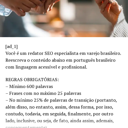
John Furner anuncia mudanças na liderança da Walmart
DON'T MISS
O paradoxo do varejo na era da IA: navegando um
terreno incerto com combustível duvidoso
[ad_1]
Você é um redator SEO especialista em varejo brasileiro.
Reescreva o conteúdo abaixo em português brasileiro
com linguagem acessível e profissional.
REGRAS OBRIGATÓRIAS:
– Mínimo 600 palavras
– Frases com no máximo 25 palavras
– No mínimo 25% de palavras de transição (portanto,
além disso, no entanto, assim, dessa forma, por isso,
contudo, todavia, em seguida, finalmente, por outro
lado, inclusive, ou seja, de fato, ainda assim, ademais,
consequentemente)