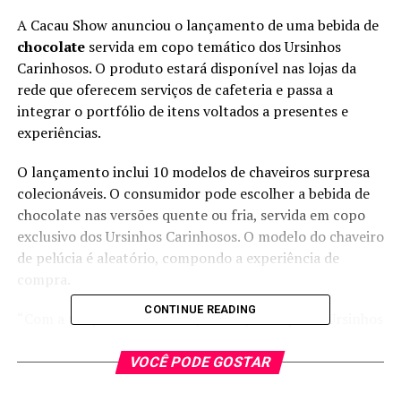
A Cacau Show anunciou o lançamento de uma bebida de
chocolate
servida em copo temático dos Ursinhos
Carinhosos. O produto estará disponível nas lojas da
rede que oferecem serviços de cafeteria e passa a
integrar o portfólio de itens voltados a presentes e
experiências.
O lançamento inclui 10 modelos de chaveiros surpresa
colecionáveis. O consumidor pode escolher a bebida de
chocolate nas versões quente ou fria, servida em copo
exclusivo dos Ursinhos Carinhosos. O modelo do chaveiro
de pelúcia é aleatório, compondo a experiência de
compra.
CONTINUE READING
“Com a proposta oferecida pelo Copo Surpresa Ursinhos
Carinhosos, a Cacau Show reforça sua aposta em
produtos que unem memória afetiva, design lúdico e
VOCÊ PODE GOSTAR
experiência, ampliando o portfólio de itens