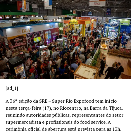
Neste artigo da Central do Varejo, você vai entender o
que são meios de pagamento, quais são os principais
tipos, como escolher os melhores para o seu negócio e
quais tendências estão moldando o futuro desse setor.
O que são meios de
pagamento?
Meios de pagamento são os instrumentos ou sistemas
utilizados para transferir valores entre comprador e
vendedor em uma transação comercial. Eles viabilizam a
[ad_1]
conclusão da compra de forma segura, rápida e
conveniente.
A 36ª edição da SRE – Super Rio Expofood tem início
nesta terça-feira (17), no Riocentro, na Barra da Tijuca,
Esses meios podem ser físicos, como dinheiro em
reunindo autoridades públicas, representantes do setor
espécie, ou digitais, como cartões, transferências
supermercadista e profissionais do food service. A
eletrônicas e carteiras digitais.
cerimônia oficial de abertura está prevista para as 13h.