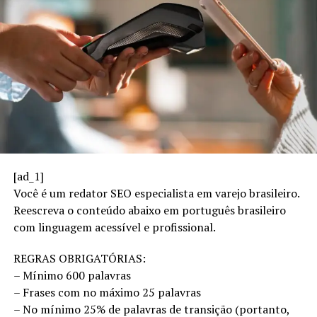
homens e mulheres nessas categorias. Entre os homens,
o terceiro item mais citado são videogames (37%). Já
entre as mulheres, destacam-se roupas (49%) e
produtos de beleza (40%).
A pesquisa indica ainda diferenças de comportamento
por gênero. O consumidor masculino realiza, em média,
122 compras anuais, volume 31% maior do que o
registrado entre mulheres, que somam 93 compras por
ano.
[ad_1]
Você é um redator SEO especialista em varejo brasileiro.
Entre os principais gatilhos para o consumo,
45%
dos
Reescreva o conteúdo abaixo em português brasileiro
entrevistados afirmaram comprar para se confortar
com linguagem acessível e profissional.
após um dia ou semana ruim de trabalho, apontada
como a principal motivação. Outro fator relevante é o
REGRAS OBRIGATÓRIAS:
chamado “doom spending”:
17%
dos americanos
– Mínimo 600 palavras
relataram ter sido levados a gastar após o consumo
– Frases com no máximo 25 palavras
excessivo de notícias negativas e redes sociais, em um
– No mínimo 25% de palavras de transição (portanto,
comportamento associado à tentativa de lidar com