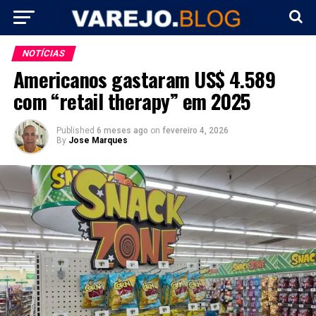
NOTÍCIAS
Americanos gastaram US$ 4.589
com “retail therapy” em 2025
Published
6 meses ago
on
fevereiro 4, 2026
By
Jose Marques