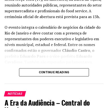
Esses meios podem ser físicos, como dinheiro em
reunindo autoridades públicas, representantes do setor
espécie, ou digitais, como cartões, transferências
supermercadista e profissionais do food service. A
eletrônicas e carteiras digitais.
cerimônia oficial de abertura está prevista para as 13h.
Principais tipos de meios de
O evento integra o calendário de negócios da cidade do
Rio de Janeiro e deve contar com a presença de
pagamento
representantes dos poderes executivo e legislativo em
níveis municipal, estadual e federal. Entre os nomes
1. Dinheiro em espécie
confirmados estão o governador
Cláudio Castro
, o
Apesar da digitalização, o dinheiro ainda é bastante
prefeito
Eduardo Paes
e o vice-prefeito
Eduardo
utilizado, especialmente em pequenos comércios e
Cavaliere
. Também são esperados parlamentares,
regiões com menor acesso bancário.
vereadores e gestores de áreas ligadas ao turismo e à
CONTINUE READING
defesa do consumidor.
Exemplo de mercado:
feiras livres e pequenos
estabelecimentos de bairro ainda dependem fortemente
Durante a solenidade, o presidente da ASSERJ
desse meio.
(Associação de Supermercados do Estado do Rio de
NOTÍCIAS
Janeiro),
Fábio Queiróz
, será empossado como
A Era da Audiência – Central do
Vantagens:
presidente da ALAS para o biênio 2026-2027. A posse
marca a participação de lideranças brasileiras em