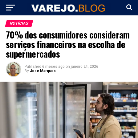
NOTÍCIAS
70% dos consumidores consideram
serviços financeiros na escolha de
supermercados
Published
6 meses ago
on
janeiro 24, 2026
By
Jose Marques