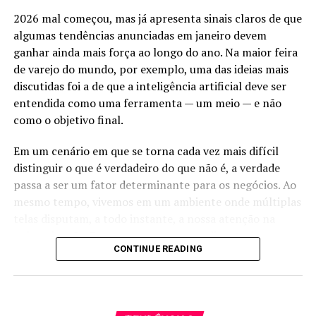
sede de encontros voltados a negócios e contribui para a
2026 mal começou, mas já apresenta sinais claros de que
movimentação econômica local.
Conveniência;
algumas tendências anunciadas em janeiro devem
ganhar ainda mais força ao longo do ano. Na maior feira
Aumento das vendas por parcelamento.
Conteúdo técnico aborda varejo
de varejo do mundo, por exemplo, uma das ideias mais
Desvantagens:
e legislação
discutidas foi a de que a inteligência artificial deve ser
entendida como uma ferramenta — um meio — e não
Taxas para o lojista;
A programação técnica do evento está distribuída em
como o objetivo final.
diferentes espaços temáticos. No palco SRE Expertise –
Prazo de recebimento (no crédito).
Em um cenário em que se torna cada vez mais difícil
Varejo & Negócios, as atividades têm início às 15h com
distinguir o que é verdadeiro do que não é, a verdade
3. Transferências bancárias
um painel sobre a atuação da defesa do consumidor em
passa a ser um fator determinante para os negócios. Ao
processos de fiscalização e denúncias.
Incluem TED, DOC (menos comum atualmente) e
mesmo tempo, vivemos em um ambiente onde múltiplas
transferências diretas entre contas.
O debate contará com a participação do secretário
telas disputam, a todo instante, a nossa atenção na
estadual de Defesa do Consumidor, Gutemberg Fonseca,
palma da mão. Para as empresas, essa disputa é
Exemplo:
empresas B2B frequentemente utilizam
CONTINUE READING
e da diretora de fiscalização do Procontur,
Elisa Freitas
.
exatamente a mesma: vencer a batalha pela atenção.
transferências para pagamentos de alto valor.
Na sequência, o advogado tributarista
Mozarth
É por isso que digo que a era da audiência já começou — e
Vantagens:
Wierzchowski
apresenta uma palestra sobre os
talvez a gente ainda não tenha percebido